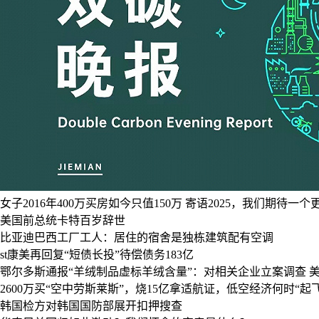
女子2016年400万买房如今只值150万
寄语2025，我们期待一个
美国前总统卡特百岁辞世
比亚迪巴西工厂工人：居住的宿舍是独栋建筑配有空调
st康美再回复“短债长投”待偿债务183亿
鄂尔多斯通报“羊绒制品虚标羊绒含量”：对相关企业立案调查
2600万买“空中劳斯莱斯”，烧15亿拿适航证，低空经济何时“起飞
韩国检方对韩国国防部展开扣押搜查