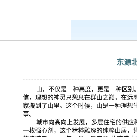
k8凯发-ag凯发旗舰厅
新闻中心
东源
山，不仅是一种高度，更是一种区别
信，理想的神灵只憩息在群山之巅，在远
家搬到了山里。这个时候，山是一种理想
事。
城市向高向上发展，多层住宅的供应稀
一枚强心剂，这个精粹雕琢的纯粹山居，凭