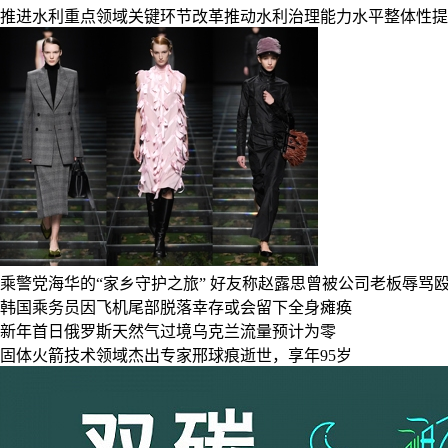
推进水利重点领域关键环节改革推动水利治理能力水平整体性提
乘警党海华的“家乡守护之旅”
好友称赵露思曾被公司老板辱骂
韩国乘务员因飞机尾部脱落幸存或会留下全身瘫痪
新年首日俄罗斯天然气过境乌克兰流量预计为零
固体火箭技术领域杰出专家邢球痕逝世，享年95岁