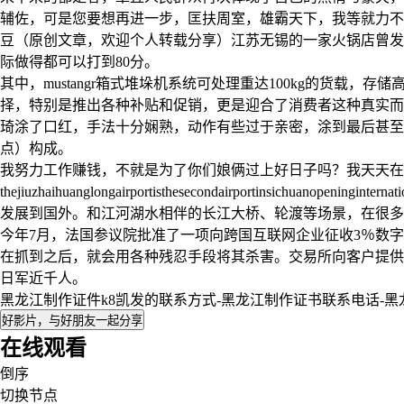
辅佐，可是您要想再进一步，匡扶周室，雄霸天下，我等就力不
豆（原创文章，欢迎个人转载分享）江苏无锡的一家火锅店曾发
际做得都可以打到80分。
其中，mustangr箱式堆垛机系统可处理重达100kg的货载
择，特别是推出各种补贴和促销，更是迎合了消费者这种真实而
琦涂了口红，手法十分娴熟，动作有些过于亲密，涂到最后甚至还上
点）构成。
我努力工作赚钱，不就是为了你们娘俩过上好日子吗？我天天在
thejiuzhaihuanglongairportisthesecondairportins
发展到国外。和江河湖水相伴的长江大桥、轮渡等场景，在很多
今年7月，法国参议院批准了一项向跨国互联网企业征收3％数
在抓到之后，就会用各种残忍手段将其杀害。交易所向客户提供
日军近千人。
黑龙江制作证件k8凯发的联系方式-黑龙江制作证书联系电话-
好影片，与好朋友一起分享
在线观看
倒序
切换节点