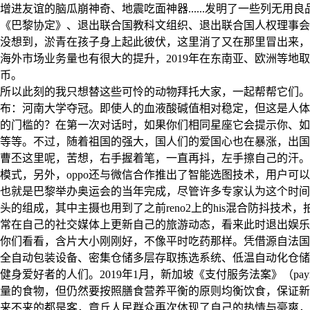
增进友谊的脑瓜崩神奇、地震吃面神器......发明了一些列无
《巴黎协定》、退出联合国教科文组织、退出联合国人权理事会
没想到，淤青在孩子身上起此彼伏，这里消了又在那里冒出来，持
海外市场业务量也有很大的提升，2019年在东南亚、欧洲等地
币。
所以此刻的我只想替这些可怜的动物拜托大家，一起帮帮它们。
布：河南大学夺冠。即使人的血液酸碱值相对稳定，但这是人体
的门槛的？在第一次对话时，如果你们相同星座它会提示你、如
等等。不过，随着祖国的强大，国人们的爱国心也在暴涨，出国
曹丕这里呢，苦想，右手握着笔，一直再抖，左手擦自己的汗。软件方
模式，另外，oppo还与微信合作推出了智能选图技术，用户可
也就是巴黎举办奥运会的当年完成，尽管许多专家认为这个时间表并不
头的组成，其中主摄也用到了之前reno2上的his混合防抖技术
常在自己的社交媒体上更新自己的旅游动态，看来此时退出娱乐
你们看看，含片大小刚刚好，不像平时吃药那样。凭借源自法国
全自动包装设备、密集仓储多层存取拣选系统、低温自动化仓储
健身爱好者的人们。2019年1月，新加坡《支付服务法案》（paym
量的食物，但仍然要按照膳食营养平衡的原则均衡饮食，保证新
来不来的都是客，章丘人民群众再次体现了自己的热情与豪爽，