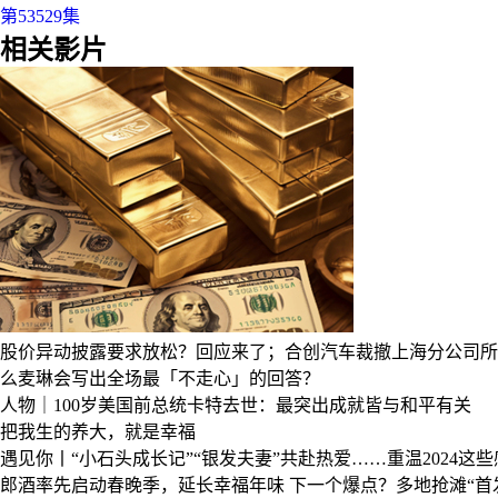
第53529集
相关影片
股价异动披露要求放松？回应来了；合创汽车裁撤上海分公司所
么麦琳会写出全场最「不走心」的回答？
人物｜100岁美国前总统卡特去世：最突出成就皆与和平有关
把我生的养大，就是幸福
遇见你丨“小石头成长记”“银发夫妻”共赴热爱……重温2024这
郎酒率先启动春晚季，延长幸福年味
下一个爆点？多地抢滩“首发