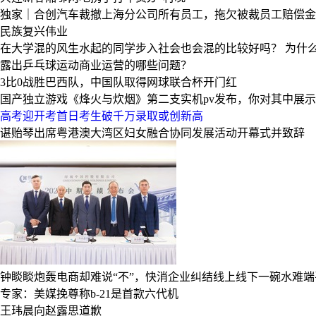
独家｜合创汽车裁撤上海分公司所有员工，拖欠被裁员工赔偿金
民族复兴伟业
在大学混的风生水起的同学步入社会也会混的比较好吗？
为什
露出乒乓球运动商业运营的哪些问题？
3比0战胜巴西队，中国队取得网球联合杯开门红
国产独立游戏《烽火与炊烟》第二支实机pv发布，你对其中展
高考迎开考首日考生破千万录取或创新高
谌贻琴出席粤港澳大湾区妇女融合协同发展活动开幕式并致辞
钟睒睒炮轰电商却难说“不”，快消企业纠结线上线下一碗水难端
专家：美媒挽尊称b-21是首款六代机
王玮晨向赵露思道歉