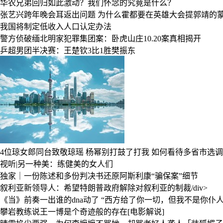
华农兄弟回归如此激动？我们怀念的究竟是什么？
张艺兴跨年晚会耳返出问题
为什么霍都要在英雄大会提郭靖的蒙
我国将制定低收入人口认定办法
警方侦破缅北明家犯罪集团案：卧虎山庄10.20案真相揭开
乒超男团半决赛：王楚钦3比1胜樊振东
4位琼女郎同台致敬琼瑶
杨幂别打鼓了打我
如何看待多省市选调
视听|另一种美：练健美的女人们
独家｜一份陈述和多份判决书还原阿斯利康“骗保案”细节
叙利亚新领导人：希望特朗普政府解除对叙利亚的制裁/div>
《当》前奏一出谁的dna动了
“西方给了你一切，但我不是你仆人
攀岩教练说王一博是个奇迹般的存在[电影解说]