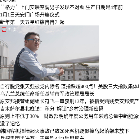
＂格力＂上门安装空调男子发现不对劲:生产日期是4年前
1月1日天安门广场升旗仪式
新年第一天五星红旗冉冉升起
自行脱党张天强被党内除名
道指跌超400点！美股三大指数集
乌克兰总统任命新任基辅市军政管理局局长
原安邦接管组副组长符飞一审获刑13年，被指受贿贱卖安邦资产
吉木萨尔县北庭镇：积分“解锁”乡村治理新密码
原则上不低于30%！财政部明确年度公务用车采购总量中新能源
没了记忆
韩国客机撞墙起火事故已致28死客机疑似撞鸟起落架未放下
乒超男团半决赛：王楚钦3比1胜樊振东