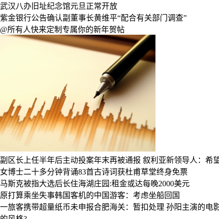
武汉八办旧址纪念馆元旦正常开放
紫金银行公告确认副董事长黄维平“配合有关部门调查”
@所有人快来定制专属你的新年贺帖
副区长上任半年后主动投案年末再被通报
叙利亚新领导人：希
女博士二十多分钟背诵83首古诗词获杜甫草堂终身免票
马斯克被指大选后长住海湖庄园:租金或达每晚2000美元
原打算乘坐失事韩国客机的中国游客：考虑坐船回国
一旅客携带超量纸币未申报合肥海关：暂扣处理
孙阳主演的电
的风格?