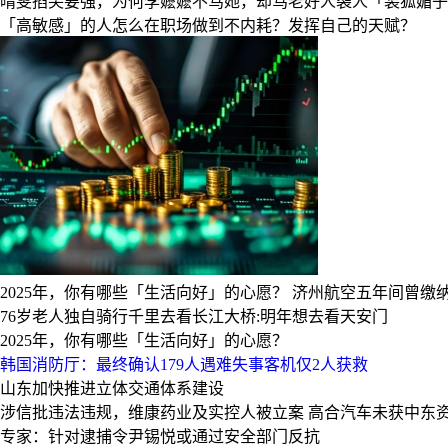
晴雯掐尖要强，为何李嬷嬷不骂她，却骂老好人袭人「装狐媚子
「高敏感」的人怎么在职场做到不内耗？发挥自己的天赋？
2025年，你有哪些「生活向好」的心愿？
济州航空五年间曾缴纳安
76岁老人独自骑行千里去看长江大桥:明年想去看天安门
2025年，你有哪些「生活向好」的心愿？
韩国消防厅：最终确认179人遇难失事客机仅2人获救
山东加快推进立体交通体系建设
涉信批违法违规，维康药业及实控人被立案
高合汽车未获中东
专家：针对逮捕令尹锡悦或通过安全部门反抗