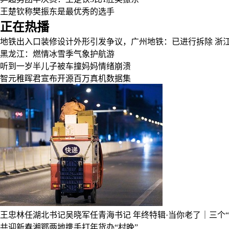
王楚钦称樊振东是最优秀的选手
正在热播
地铁出入口装修设计外形引发争议，广州地铁：已进行拆除
浙
黑龙江：燃情冰雪季气象护航游
听到一岁半儿子被车撞妈妈情绪崩溃
智元稚晖君宣布开源百万真机数据集
王忠林任湖北书记吴晓军任青海书记
年终特辑·当你老了｜三个“9
共迎新春湘鄂两地携手打年货办“村晚”