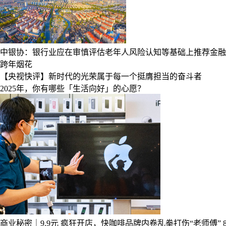
中银协：银行业应在审慎评估老年人风险认知等基础上推荐金融
跨年烟花
【央视快评】新时代的光荣属于每一个挺膺担当的奋斗者
2025年，你有哪些「生活向好」的心愿？
商业秘密｜9.9元 疯狂开店，快咖啡品牌内卷乱拳打伤“老师傅”