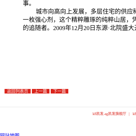
事。
城市向高向上发展，多层住宅的供应稀
一枚强心剂，这个精粹雕琢的纯粹山居，凭
的追随者。2009年12月20日东源·北院
返回列表页
上一篇
下一篇
k8凯发-ag凯发旗舰厅
|
k
网站地图