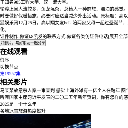
于知名985工程大学、双一流大学。
轮渡上因人流较多，鱼龙混杂，总给人一种羁旅、漂泊的感觉。
时要做好保暖措施，必要时应适当减少外出活动。原标题：高以
狐娱乐讯12月25日，高以翔女友bella陪两家父母一起过圣诞
化。
证件制作-做证k8凯发的联系方式-做证各类仿证件电话
[展开全部
好影片，与好朋友一起分享
在线观看
倒序
切换节点
第19557集
相关影片
马某某故意杀人案一审宣判
感觉上海外滩有一亿个人在跨年
图
听完国家主席习近平发表的二〇二五年新年贺词，你有怎样的感
2025是一个什么年
各地冰雪旅游热度攀升