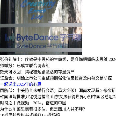
张伯礼院士：疗效是中医药的生命线，要准确把握临床思维
2
师举报：已成立联合调查组
数天可收回：揭秘被短剧激活的存量资产
证监会：明确上市公司重整预期强化信息披露及内幕交易防控
一起说出2025年的心愿
国防部：中美防长未举行会晤；重大突破！湖南发现超40条金矿
韩国法院批准尹锡悦逮捕令
山东女孩获得世界小姐中国区总冠
时习之丨微视频：2024，奋进的中国
为什么川菜里飘着很多油，但是四川人并不胖？
10岁男孩教科书式拨打120救妈妈