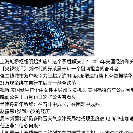
上海虹桥枢纽明起实施！这个矛盾解决了？
2025年美国经济
【央视快评】新时代的光荣属于每一个挺膺担当的奋斗者
强二线城市落户吸引力赶超京沪/印度gdp增速持续下滑|数据精华
31万现金绑在自行车后座一颠全跌落
视听|美国诞生首个由女性主导州立法机关
美国福特汽车公司因电
晚间公告丨11月14日这些公告有看头
孟晚舟新年致辞：在奋斗中成长，在困难中成熟
赵露思1岁到26岁的经历
周末新疆北部仍多降雪天气京津冀局地或现重度霾
电商冲击加
任正非：信心何来？
大国重器丨全球最快高铁列车在中国首次亮相，运营时速达400