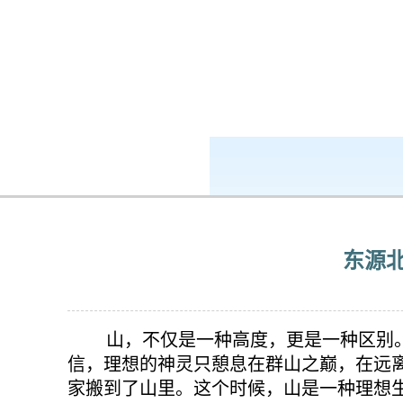
k8凯发-ag凯发旗舰厅
新闻中心
东源
山，不仅是一种高度，更是一种区别
信，理想的神灵只憩息在群山之巅，在远
家搬到了山里。这个时候，山是一种理想