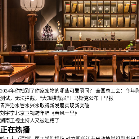
2024年你拍到了你家宠物的哪些可爱瞬间？
全国总工会：今年慰
测试，无法拦截；“大规模裁员”！马斯克公布丨早报
青海治水管水兴水取得新发展实现新突破
刘宇宁北京卫视跨年唱《春风十里》
湖南卫视主持人又被吐槽了
正在热播
哈工大（深圳）医工学院揭牌
韩立明任江苏省政协党组副书记