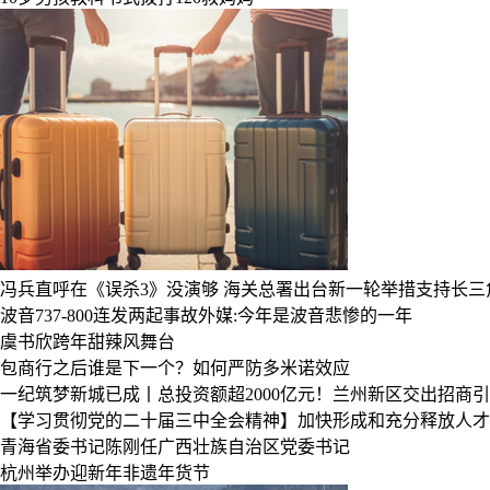
冯兵直呼在《误杀3》没演够
海关总署出台新一轮举措支持长三
波音737-800连发两起事故外媒:今年是波音悲惨的一年
虞书欣跨年甜辣风舞台
包商行之后谁是下一个？如何严防多米诺效应
一纪筑梦新城已成丨总投资额超2000亿元！兰州新区交出招商引
【学习贯彻党的二十届三中全会精神】加快形成和充分释放人才
青海省委书记陈刚任广西壮族自治区党委书记
杭州举办迎新年非遗年货节