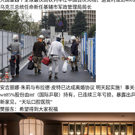
乌克兰总统任命新任基辅市军政管理局局长
安吉丽娜·朱莉与布拉德·皮特已达成离婚协议
明天起实施！事关
wtt85%股份由ittf（国际乒联）持有，已连续三年亏损，暴
新家见，“天坛口腔医院”
樊振东：希望得到大家祝福