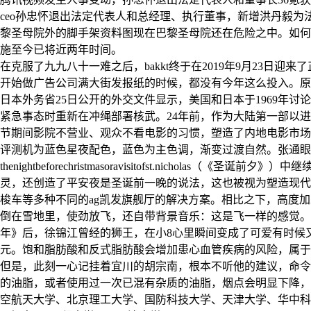
ceo孙忠怀退出法定代表人和总经理、执行董事，新增洪丹毅为法
黎圣母院外的脚手架资料图现在巴黎圣母院还在危险之中。如何消除
施至今已将近两年时间。
在克服了九九八十一难之后，bakkt终于在2019年9月23日迎来
开始做广告公司满大街发报纸的时候，都没有今年这么投入。原标
日本外务省25日公开的外交文件显示，美国和日本于1969年
紧急事态时重新在冲绳部署核武。24年前，作为大陆第一部以
节期间影院不营业、观众不看电影的习惯，塑造了内地电影市场
评测机为蓝色星夜配色，蓝色为主色调，渐变过渡自然。张通眼中
thenightbeforechristmasoravisitofst.ni
灵，还创造了平安夜是圣诞前一晚的说法，这也被视为塑造现代
梭车等多种不同的ag凯发旗舰厅的解决方案。相比之下，高度加
倒在雪地里，使劲放飞，还自带背景音乐：这是飞一样的感觉。
年》后，徐锦江曾经的狮王，在小8心里瞬间变成了可爱有时候又
元。饱和脂肪酸和反式脂肪酸会增加患心血管疾病的风险，属于
但是，此刻一心记挂着宜川的胡宗南，根本不听他的建议，命令
的油脂，或者使用过一次已混有杂质的油脂，烟点会明显下降，
空航天大学、北京理工大学、国防科技大学、天津大学、华中科