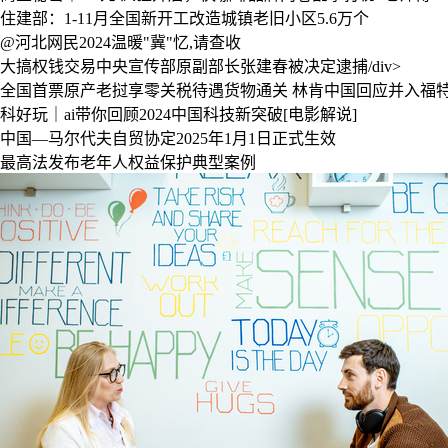
住建部：1-11月全国新开工改造城镇老旧小区5.6万个
@河北网民2024温暖"冀"忆,请查收
大搞权钱交易中央宣传部原副部长张建春被决定逮捕/div>
全国首票原产老挝享零关税待遇货物通关
林肯中国回应并入福
科好玩｜ai带你回顾2024中国科技新突破[电影解说]
中国—马尔代夫自贸协定2025年1月1日正式生效
最高法发布老年人权益保护典型案例