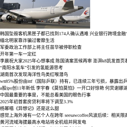
韩国坠毁客机黑匣子都已找到174人确认遇难
兴业银行跨境金融“
缅北明家靠诈骗过奢靡生活
军委政治工作部上将主任苗华被停职检查
开年第一车一定红
李晨祝大家2025年心想事成
陈国清案苦候再审
澎湃k8凯发首页君
“南阳水氢车”引发的氢能源思考
湖南首次发现海洋性鸟类红喉潜鸟
wtt85%股份由ittf（国际乒联）持有，已连续三年亏损，暴
a股ipo创11年新低
李宇春《莫怕莫怕》一开口好惊艳
何炅谢娜
中国最重要的事是，不能总看美国的眼色行事
2025年初首套房贷利率将下调至3.3%
杨幂唱《异想记》还是这么甜
感觉上海外滩有一亿个人在跨年
seesawcoffee风波后续：
黄河流域海拔最高水电站将全机组并网发电