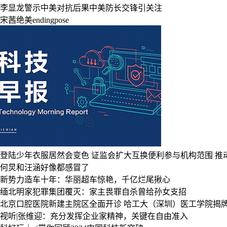
李显龙警示中美对抗后果中美防长交锋引关注
宋茜绝美endingpose
登陆少年衣服居然会变色
证监会扩大互换便利参与机构范围
推
何炅和汪涵好像都感冒了
新势力造车十年：华丽超车惊艳，千亿烂尾揪心
缅北明家犯罪集团覆灭：家主畏罪自杀曾给孙女支招
北京口腔医院新建主院区全面开诊
哈工大（深圳）医工学院揭
视听|张维迎：充分发挥企业家精神，关键在自由准入