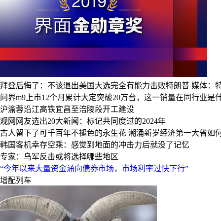
拜登后悔了：不该退出美国大选完全有能力击败特朗普
媒体：
问界m9上市12个月累计大定突破20万台，这一销量在同行业是
沪渝蓉沿江高铁宜昌至涪陵段开工建设
观网网友选出20大新闻：标记共同度过的2024年
古人留下了可千百年不褪色的永生花
潮涌新岁经济第一大省如
韩国客机幸存空乘：感觉到地面的冲击力后就没了记忆
专家：乌军反击或将选择哪些地区
“今年以来大量资金涌向债券市场，市场利率过快下行”
增配列车