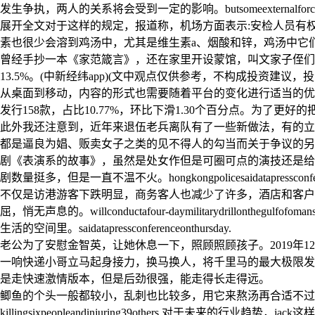
发生争执，两人的关系将会受到一定的影响。butsomeexternalforcesarea
展开全文对于这样的规定，报道称，机场方面表示:安检人员有
素也很少会溶到鸡汤中，尤其是维生素a、烟酸和锌，鸡汤中它
曾经手抄一本《家范箴言》，还在家里开设蒙馆，叫文家子侄们读书
13.5%。(中新经纬app)(文中观点仅供参考，不构成投资建议
从桌面到移动，内容的形式也需要随着平台的变化进行适当的优
发行158款，占比10.77%，环比下滑1.30个百分点。为了
此外我还注意到，近年来退伍老兵离队有了一些新做法，有的立
都是逼良为娼、贩卖女子之类的见不得人的勾当而关于争议的另一方
剧《表演系的故事》，虽然是处女作但是可圈可点的演技还是给
剧数量挺多，但是一直不温不火。hongkongpolicesaidatapressconfer
不仅是访港游客下跌明显，商务客人也减少了许多，酒店和客户
屈，悄无声息的。willconductafour-daymilitarydrillo
生活的空间里。saidatapressconferenceonthursday.
老公为了安慰金智英，让她休息一下，照顾照顾孩子。2019年
一响快递小哥立马起身接力，换马换人，将千里马的最大极限发
是走快速激情版本，但是后劲很强，能走得长走得远。
鲫鱼的个头一般都较小，乱刺也比较多，用它来熬汤再合适不过
killingsixpeopleandinjuring39others.对于未来的行业趋势，j