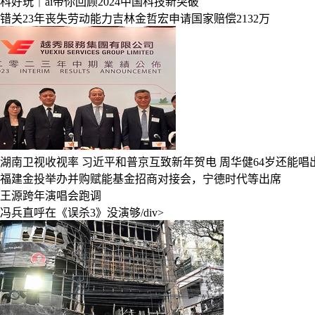
科好玩｜ai带你回顾2024中国科技新突破
错关23年丧失劳动能力吉林金哲宏申请国家赔偿2132万
湖南卫视收视率
习近平和普京互致新年贺电
周华健64岁还能唱出
福建金投举办并购赋能基金招商对接会，宁德时代等出席
王源跨年演唱会跑调
冯兵直呼在《误杀3》没演够/div>