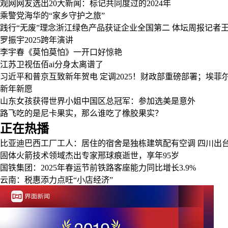
观网网友选出20大新闻：标记共同度过的2024年
乘警党海华的“家乡守护之旅”
践行“无废”理念浙江绿色产品获证企业全国第二
体坛周报记者
罗振宇2025跨年演讲
李宇春《莫怕莫怕》一开口好惊艳
江苏卫视伍佰ai分身太离谱了
习近平和普京互致新年贺电
定调2025！财政部重磅部署；埃菲
新年新愿
山东女孩获得世界小姐中国区总冠军：参加选美是意外
路飞吃的是尼卡果实，那么谁吃了橡胶果实？
正在热播
比亚迪巴西工厂工人：居住的宿舍是独栋建筑配有空调
四川出
固体火箭技术领域杰出专家邢球痕逝世，享年95岁
国铁集团：2025年春运节前铁路客座能力同比增长3.9%
云南：税惠添力点旺“小店经济”