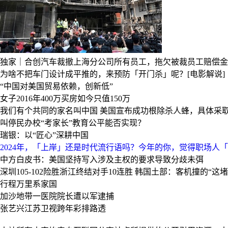
独家｜合创汽车裁撤上海分公司所有员工，拖欠被裁员工赔偿金
为啥不把车门设计成平推的，来预防「开门杀」呢？[电影解说]
“中国对美国贸易依赖，创新低”
女子2016年400万买房如今只值150万
我们有个共同的家名叫中国
美国宣布成功根除杀人蜂，具体采
叫停民办校“考家长”教育公平能否实现？
瑞银：以“匠心”深耕中国
2024年，「上岸」还是时代流行语吗？今年的你，觉得职场人
中方白皮书：美国坚持写入涉及主权的要求导致分歧未弭
深圳105-102险胜浙江终结对手10连胜
韩国土部：客机撞的“这堵
行程万里系家国
加沙地带一医院院长遭以军逮捕
张艺兴江苏卫视跨年彩排路透