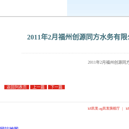
k8凯发-ag凯发旗舰厅
企业公民
2011年2月福州创源同方水务有
2011年2月福州创源
返回列表页
上一篇
下一篇
k8凯发-ag凯发旗舰厅
|
k