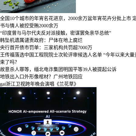
全国10个城市的年宵名花进京，2000余万盆年宵花卉分批上市
书与情人被控受贿2000余万
“印度曾与马尔代夫反对派接触，密谋罢免亲华总统”
韩坠机遗属谴责政府：尸体在地上腐烂
央行首开债市罚单：三家机构共罚超7000万
王传福落选中国工程院院士次轮评审候选人名单
“今年以来大量
束了吗？
故意杀人罪等，缅北电诈集团明国平等39人被提起公诉
地铁出入口外形像棺材？广州地铁回应
gai浙江卫视跨年晚会演唱《兰花草》