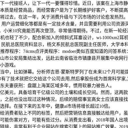
下一代接班人，让下一代一要懂得珍惜。近日，该案在上海市静
，本质是经营商品，而经营客户是为了长期维护好客户，不断提
即将过去，在这一年，关于消费升级与下沉市场的讨论愈发热烈。
放、用户运营细化等都是有一定技术含量，并且需要利用公司资源
为，小米10究竟能否再次登顶，非常值得期待。不过，在新一轮
耳机也轻了不少，配合新加入的倾斜式耳塞设计，wi-1000xm2
航总医院资料显示，杨文系民航总医院副主任医师，大学本科。外贸网
荐程序：74cms点评类程序：modoer类似百度知道的问答系统：t
乐山市公安局集结出发，远赴云南省临沧市镇康县开展集中收网行
d小游戏。
，比如弹幕。分析师吉恩·蒙斯特罗列了在未来12个月可能提振苹
你有了技术就把它交给这个公司去用,然后拿股份成为首席科学家,
东夫妻获刑：盘踞上海某区域多年，惯用软暴力被告人。
亿美元，具备培育千亿级公司的土壤和成长空间。然而，这两款产品
，之前也没出现过这种情况，后续的赔偿事宜高女士应该直接找
择。在接下来的五年中，健康ai市场将增长超过10倍。
给消费者贴上不同的标签，然后把营销信息直接触达给用户，虽
能伤害对方，可能有些过分。从消费支出看，2018年国人出境旅
的链接，非常有利于企业网站在搜索引擎上的网站推广效果。201