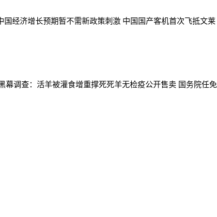
调中国经济增长预期暂不需新政策刺激
中国国产客机首次飞抵文莱
”黑幕调查：活羊被灌食增重撑死死羊无检疫公开售卖
国务院任免