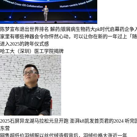
陈梦宣布退出世界排名
解药|银屑病生物药大pk时代启幕药企争
家里有哪些神器会令你怦然心动，可以让你在新的一年过上「随
进入2025的跨年仪式感
哈工大（深圳）医工学院揭牌
2025石屏异龙湖马拉松元旦开跑
澎湃k8凯发首页君的2024
听完
东营
网售超低价羽绒服以丝代绒造假背后，羽绒价格大涨近一年