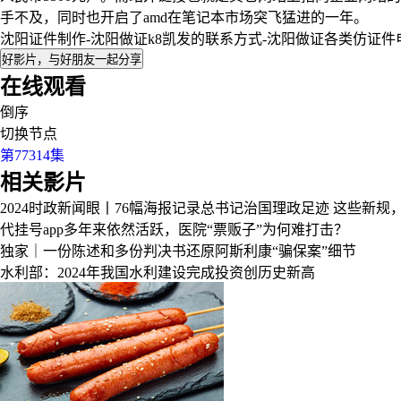
手不及，同时也开启了amd在笔记本市场突飞猛进的一年。
沈阳证件制作-沈阳做证k8凯发的联系方式-沈阳做证各类仿证件
好影片，与好朋友一起分享
在线观看
倒序
切换节点
第77314集
相关影片
2024时政新闻眼丨76幅海报记录总书记治国理政足迹
这些新规
代挂号app多年来依然活跃，医院“票贩子”为何难打击？
独家｜一份陈述和多份判决书还原阿斯利康“骗保案”细节
水利部：2024年我国水利建设完成投资创历史新高