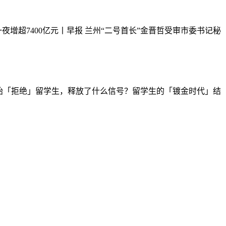
夜增超7400亿元丨早报
兰州“二号首长”金晋哲受审市委书记秘
始「拒绝」留学生，释放了什么信号？留学生的「镀金时代」结