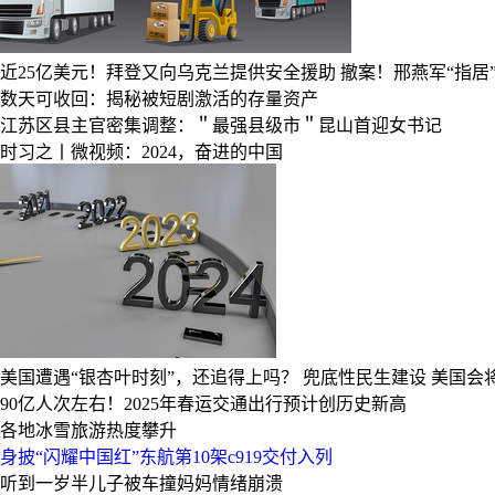
近25亿美元！拜登又向乌克兰提供安全援助
撤案！邢燕军“指居
数天可收回：揭秘被短剧激活的存量资产
江苏区县主官密集调整：＂最强县级市＂昆山首迎女书记
时习之丨微视频：2024，奋进的中国
美国遭遇“银杏叶时刻”，还追得上吗？
兜底性民生建设
美国会
90亿人次左右！2025年春运交通出行预计创历史新高
各地冰雪旅游热度攀升
身披“闪耀中国红”东航第10架c919交付入列
听到一岁半儿子被车撞妈妈情绪崩溃