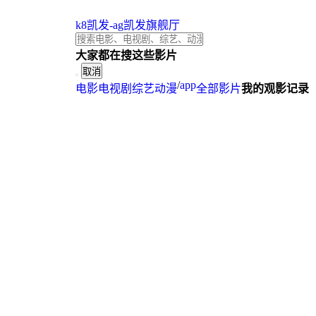
k8凯发-ag凯发旗舰厅
大家都在搜这些影片
取消
/
app
电影
电视剧
综艺
动漫
全部影片
我的观影记录