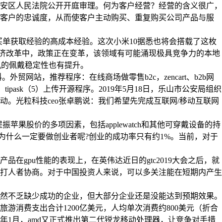
安区人民法院公开开庭审理。何为客户经营？经营的含义很广，
高客户的忠诚度，从而使客户主动购买、重复购买公司产品与服
买单获取经验的高成本经验。这次小米10据悉也将会搭载了这枚
经济改革中，政策正在变革，该领域有可能涌现极具竞争力的本地
耳机的佩戴稳定性也有提升。
站，推荐程序：在线商场做零售b2c，zencart、b2b网
ipask（5）上传开源程序。2019年5月18日，乐山市公安局组织
动。光粒科技ceo张卓鹏说：我们希望先完成互联网/移动互联网
果股价的多项因素，包括applewatch和其他可穿戴设备的持
为什么一定要做创业者呢?创业的成功率只有约1%。当前，对于
在gpu性能的表现上，在英伟达近日的gtc2019大会之后，就
打人者协商。对于中国投资人来说，可以多关注能在短期内产生
然不乏缺少成功的企业，但大部分企业还是没能达到预期效果。
游消费支出合计1200亿美元，人均单次消费约800美元（折合
9年1月，amd又正式推出第二代锐龙移动处理器，让竞争对手措