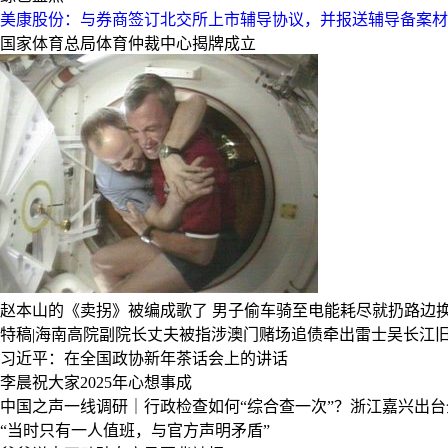
美康股份：与券商签订北交所上市辅导协议，并报送辅导备案材
国家体育总局体育仲裁中心揭牌成立
赵本山的《卖拐》被编成歌了
男子偷车骑至电能耗尽就扔路边
特稿|海南高院副院长丈夫被指涉澳门赌场追债牵出雷士吴长江
习近平：在全国政协新年茶话会上的讲话
李晨祝大家2025年心想事成
中国之声一线调研｜行政检查如何“综合查一次”？浙江嘉兴出
“当时只有一人值班，与官方声明矛盾”