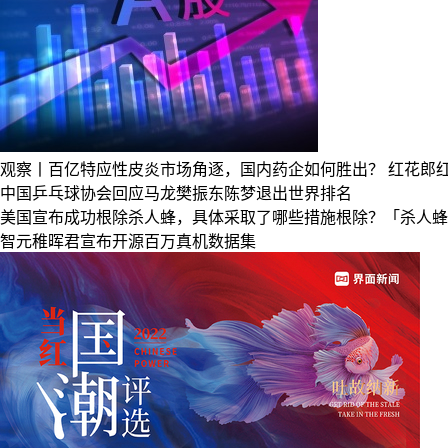
观察丨百亿特应性皮炎市场角逐，国内药企如何胜出？
红花郎
中国乒乓球协会回应马龙樊振东陈梦退出世界排名
美国宣布成功根除杀人蜂，具体采取了哪些措施根除？「杀人蜂
智元稚晖君宣布开源百万真机数据集