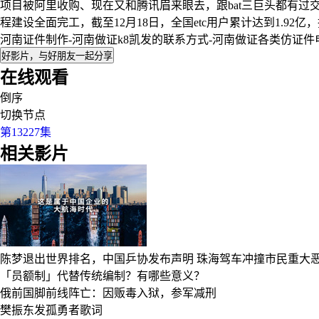
项目被阿里收购、现在又和腾讯眉来眼去，跟bat三巨头都有
程建设全面完工，截至12月18日，全国etc用户累计达到1.
河南证件制作-河南做证k8凯发的联系方式-河南做证各类仿证件
好影片，与好朋友一起分享
在线观看
倒序
切换节点
第13227集
相关影片
陈梦退出世界排名，中国乒协发布声明
珠海驾车冲撞市民重大恶
「员额制」代替传统编制？有哪些意义？
俄前国脚前线阵亡：因贩毒入狱，参军减刑
樊振东发孤勇者歌词