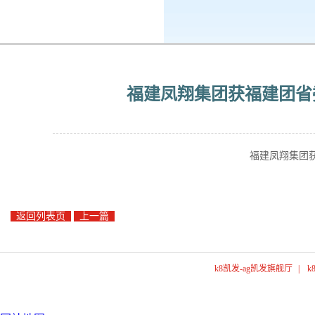
k8凯发-ag凯发旗舰厅
企业公民
福建凤翔集团获福建团省
福建凤翔集团
返回列表页
上一篇
k8凯发-ag凯发旗舰厅
|
k