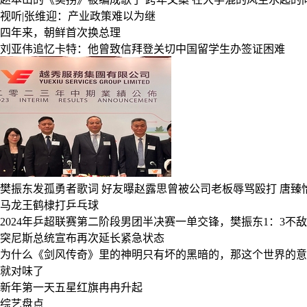
视听|张维迎：产业政策难以为继
四年来，朝鲜首次换总理
刘亚伟追忆卡特：他曾致信拜登关切中国留学生办签证困难
樊振东发孤勇者歌词
好友曝赵露思曾被公司老板辱骂殴打
唐臻
马龙王鹤棣打乒乓球
2024年乒超联赛第二阶段男团半决赛一单交锋，樊振东1：3不
突尼斯总统宣布再次延长紧急状态
为什么《剑风传奇》里的神明只有坏的黑暗的，那这个世界的意
就对味了
新年第一天五星红旗冉冉升起
综艺盘点