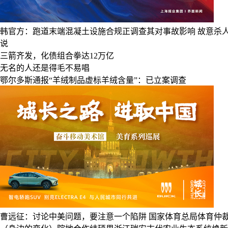
韩官方：跑道末端混凝土设施合规正调查其对事故影响
故意杀
说
三箭齐发，化债组合拳达12万亿
无名的人还是得毛不易唱
鄂尔多斯通报“羊绒制品虚标羊绒含量”：已立案调查
曹远征：讨论中美问题，要注意一个陷阱
国家体育总局体育仲