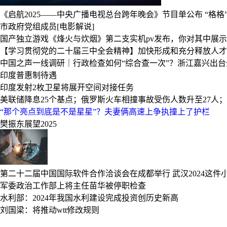
《启航2025——中央广播电视总台跨年晚会》节目单公布
“格
市政府党组成员[电影解说]
国产独立游戏《烽火与炊烟》第二支实机pv发布，你对其中展
【学习贯彻党的二十届三中全会精神】加快形成和充分释放人才
中国之声一线调研｜行政检查如何“综合查一次”？浙江嘉兴出
印度普惠制待遇
印度发射2枚卫星将展开空间对接任务
美联储降息25个基点；俄罗斯火车相撞事故受伤人数升至27人
“那个亮点到底是不是星星”？夫妻俩高速上争执撞上了护栏
樊振东展望2025
第二十二届中国国际软件合作洽谈会在成都举行
武汉2024这件
军委政治工作部上将主任苗华被停职检查
水利部：2024年我国水利建设完成投资创历史新高
刘国梁：将推动wtt修改规则