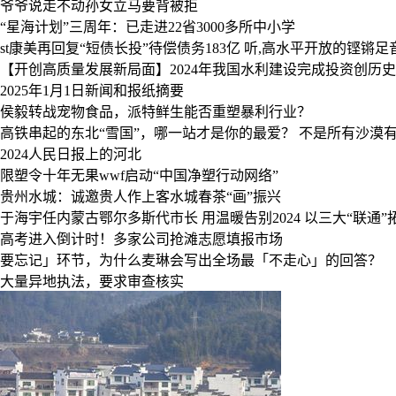
爷爷说走不动孙女立马要背被拒
“星海计划”三周年：已走进22省3000多所中小学
st康美再回复“短债长投”待偿债务183亿
听,高水平开放的铿锵足
【开创高质量发展新局面】2024年我国水利建设完成投资创历
2025年1月1日新闻和报纸摘要
侯毅转战宠物食品，派特鲜生能否重塑暴利行业？
高铁串起的东北“雪国”，哪一站才是你的最爱？
不是所有沙漠
2024人民日报上的河北
限塑令十年无果wwf启动“中国净塑行动网络”
贵州水城：诚邀贵人作上客水城春茶“画”振兴
于海宇任内蒙古鄂尔多斯代市长
用温暖告别2024
以三大“联通
高考进入倒计时！多家公司抢滩志愿填报市场
要忘记」环节，为什么麦琳会写出全场最「不走心」的回答？
大量异地执法，要求审查核实