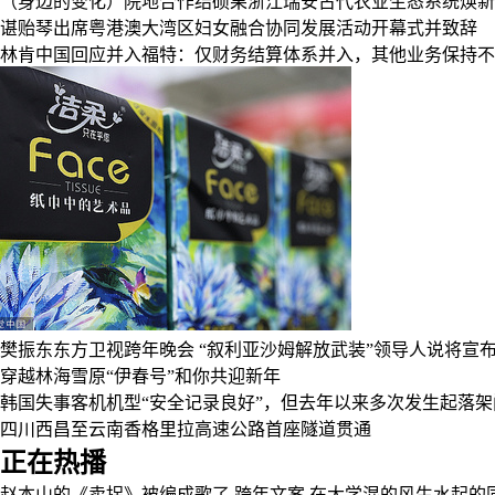
（身边的变化）院地合作结硕果浙江瑞安古代农业生态系统焕新
谌贻琴出席粤港澳大湾区妇女融合协同发展活动开幕式并致辞
林肯中国回应并入福特：仅财务结算体系并入，其他业务保持不
樊振东东方卫视跨年晚会
“叙利亚沙姆解放武装”领导人说将宣
穿越林海雪原“伊春号”和你共迎新年
韩国失事客机机型“安全记录良好”，但去年以来多次发生起落架
四川西昌至云南香格里拉高速公路首座隧道贯通
正在热播
赵本山的《卖拐》被编成歌了
跨年文案
在大学混的风生水起的