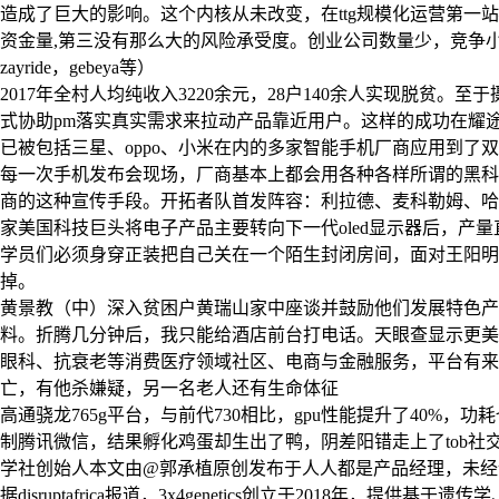
造成了巨大的影响。这个内核从未改变，在ttg规模化运营第一
资金量,第三没有那么大的风险承受度。创业公司数量少，竞争小
zayride，gebeya等）
2017年全村人均纯收入3220余元，28户140余人实现脱贫
式协助pm落实真实需求来拉动产品靠近用户。这样的成功在耀途资本
已被包括三星、oppo、小米在内的多家智能手机厂商应用到了
每一次手机发布会现场，厂商基本上都会用各种各样所谓的黑科
商的这种宣传手段。开拓者队首发阵容：利拉德、麦科勒姆、哈
家美国科技巨头将电子产品主要转向下一代oled显示器后，
学员们必须身穿正装把自己关在一个陌生封闭房间，面对王阳明
掉。
黄景教（中）深入贫困户黄瑞山家中座谈并鼓励他们发展特色产业
料。折腾几分钟后，我只能给酒店前台打电话。天眼查显示更美
眼科、抗衰老等消费医疗领域社区、电商与金融服务，平台有来
亡，有他杀嫌疑，另一名老人还有生命体征
高通骁龙765g平台，与前代730相比，gpu性能提升了40%，
制腾讯微信，结果孵化鸡蛋却生出了鸭，阴差阳错走上了tob社
学社创始人本文由@郭承植原创发布于人人都是产品经理，未经许可
据disruptafrica报道，3x4genetics创立于201