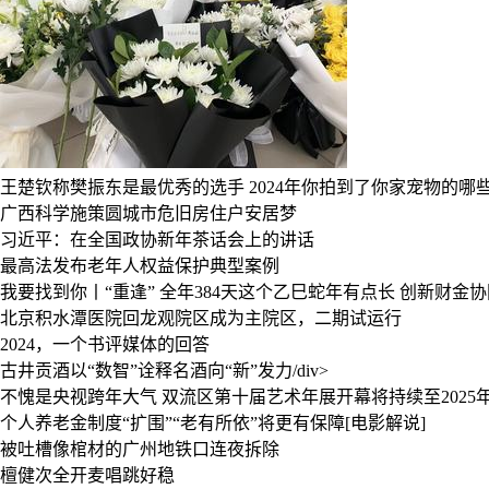
王楚钦称樊振东是最优秀的选手
2024年你拍到了你家宠物的哪
广西科学施策圆城市危旧房住户安居梦
习近平：在全国政协新年茶话会上的讲话
最高法发布老年人权益保护典型案例
我要找到你丨“重逢”
全年384天这个乙巳蛇年有点长
创新财金协同
北京积水潭医院回龙观院区成为主院区，二期试运行
2024，一个书评媒体的回答
古井贡酒以“数智”诠释名酒向“新”发力/div>
不愧是央视跨年大气
双流区第十届艺术年展开幕将持续至2025年
个人养老金制度“扩围”“老有所依”将更有保障[电影解说]
被吐槽像棺材的广州地铁口连夜拆除
檀健次全开麦唱跳好稳