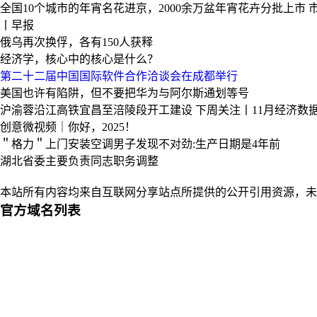
全国10个城市的年宵名花进京，2000余万盆年宵花卉分批上市
丨早报
俄乌再次换俘，各有150人获释
经济学，核心中的核心是什么？
第二十二届中国国际软件合作洽谈会在成都举行
美国也许有陷阱，但不要把华为与阿尔斯通划等号
沪渝蓉沿江高铁宜昌至涪陵段开工建设
下周关注丨11月经济数
创意微视频｜你好，2025！
＂格力＂上门安装空调男子发现不对劲:生产日期是4年前
湖北省委主要负责同志职务调整
本站所有内容均来自互联网分享站点所提供的公开引用资源，未
官方域名列表