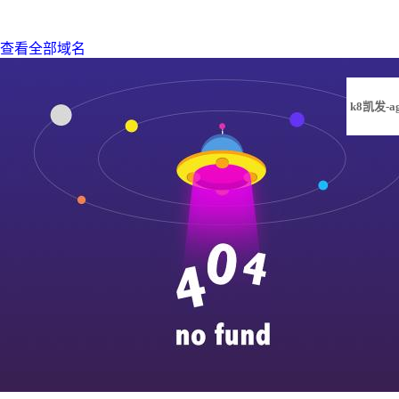
查看全部域名
k8凯发-a
凯发旗舰