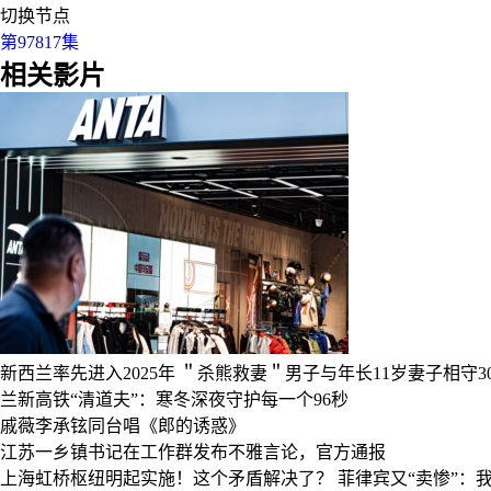
切换节点
第97817集
相关影片
新西兰率先进入2025年
＂杀熊救妻＂男子与年长11岁妻子相守3
兰新高铁“清道夫”：寒冬深夜守护每一个96秒
戚薇李承铉同台唱《郎的诱惑》
江苏一乡镇书记在工作群发布不雅言论，官方通报
上海虹桥枢纽明起实施！这个矛盾解决了？
菲律宾又“卖惨”：