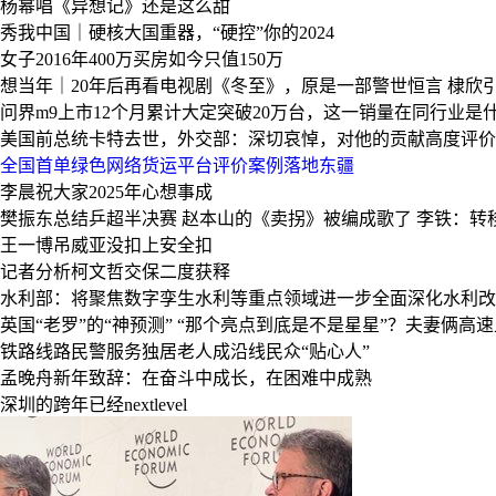
杨幂唱《异想记》还是这么甜
秀我中国｜硬核大国重器，“硬控”你的2024
女子2016年400万买房如今只值150万
想当年｜20年后再看电视剧《冬至》，原是一部警世恒言
棣欣
问界m9上市12个月累计大定突破20万台，这一销量在同行业是
美国前总统卡特去世，外交部：深切哀悼，对他的贡献高度评价
全国首单绿色网络货运平台评价案例落地东疆
李晨祝大家2025年心想事成
樊振东总结乒超半决赛
赵本山的《卖拐》被编成歌了
李铁：转
王一博吊威亚没扣上安全扣
记者分析柯文哲交保二度获释
水利部：将聚焦数字孪生水利等重点领域进一步全面深化水利改
英国“老罗”的“神预测”
“那个亮点到底是不是星星”？夫妻俩高
铁路线路民警服务独居老人成沿线民众“贴心人”
孟晚舟新年致辞：在奋斗中成长，在困难中成熟
深圳的跨年已经nextlevel