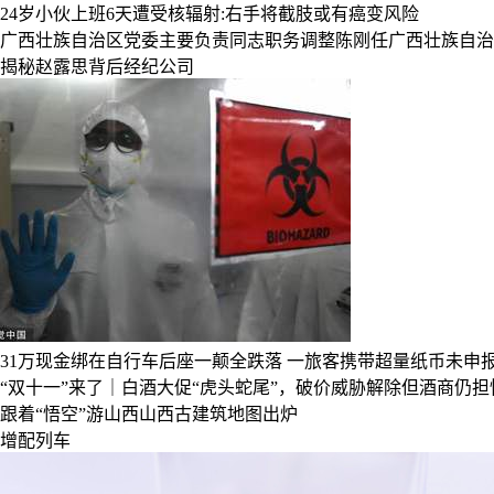
24岁小伙上班6天遭受核辐射:右手将截肢或有癌变风险
广西壮族自治区党委主要负责同志职务调整陈刚任广西壮族自治
揭秘赵露思背后经纪公司
31万现金绑在自行车后座一颠全跌落
一旅客携带超量纸币未申
“双十一”来了｜白酒大促“虎头蛇尾”，破价威胁解除但酒商仍担
跟着“悟空”游山西山西古建筑地图出炉
增配列车