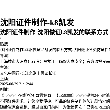
沈阳证件制作-k8凯发
沈阳证件制作-沈阳做证k8凯发的联系方式
/
热搜：
沈阳证件制作-沈阳做证k8凯发的联系方式-沈阳做证各类仿证件
导演：
上海楼市大消息！取消；黑龙江：确保人虎安全；官方通报良品
主演：
文化中国行·长江之歌丨再读长江
上映：
2025-06-29 21:12:44
剧情：
《_✅✅✅_在线咨询_☎微信☎_:【bz58388】✅✅✅提供
不同证件需求。让您享受便捷、可靠的证件制作体验》剧情介绍：
随后崔家会逃跑，经过自家门前时，为泄愤再次向已倒在地上的