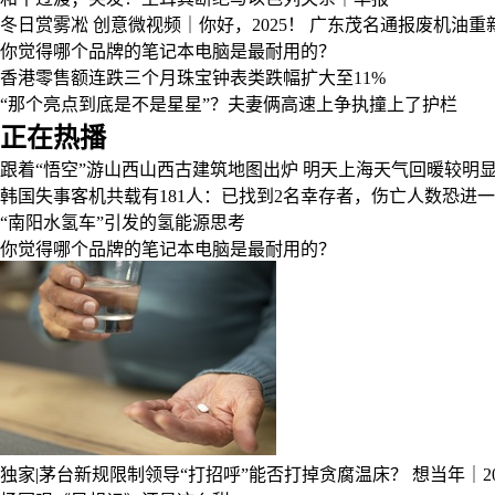
冬日赏雾凇
创意微视频｜你好，2025！
广东茂名通报废机油重
你觉得哪个品牌的笔记本电脑是最耐用的？
香港零售额连跌三个月珠宝钟表类跌幅扩大至11%
“那个亮点到底是不是星星”？夫妻俩高速上争执撞上了护栏
正在热播
跟着“悟空”游山西山西古建筑地图出炉
明天上海天气回暖较明显
韩国失事客机共载有181人：已找到2名幸存者，伤亡人数恐进
“南阳水氢车”引发的氢能源思考
你觉得哪个品牌的笔记本电脑是最耐用的？
独家|茅台新规限制领导“打招呼”能否打掉贪腐温床？
想当年｜