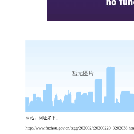
网站，网址如下：
http://www.fuzhou.gov.cn/tzgg/202002/t20200220_3202038.ht