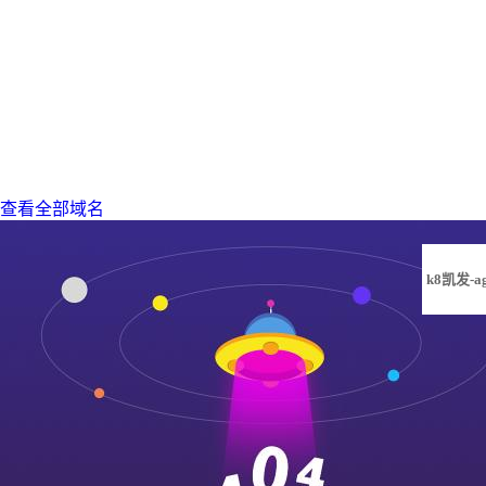
查看全部域名
k8凯发-a
凯发旗舰