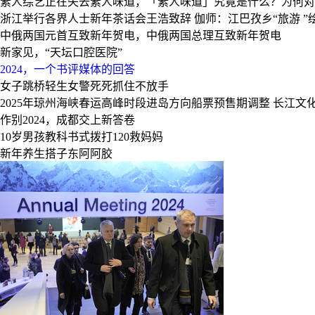
素人综艺正在失去素人味道，「素人味道」究竟是什么？为何对
浙江举行各界人士新年茶话会王浩致辞
伽师：江巴孜乡“旅游 
中俄两国元首互致新年贺电，中俄两国总理互致新年贺电
新家见，“天坛口腔医院”
2024，一个书评媒体的回答
女子跳桥轻生女警死死抓住不放手
2025年琼州海峡春运高峰时段进岛方向船票预售期调整
长江文
作别2024，成都交上新答卷
10岁男孩教科书式拨打120救妈妈
新年养生搭子东阿阿胶