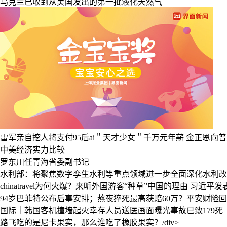
乌克兰已收到从美国发出的第一批液化天然气
雷军亲自挖人将支付95后ai＂天才少女＂千万元年薪
金正恩向普
中美经济实力比较
罗东川任青海省委副书记
水利部：将聚焦数字孪生水利等重点领域进一步全面深化水利改
chinatravel为何火爆？来听外国游客“种草”中国的理由
习近平发
94岁巴菲特公布后事安排；熬夜猝死最高获赔60万？平安财险回应
国际｜韩国客机撞墙起火幸存人员送医画面曝光事故已致179死
路飞吃的是尼卡果实，那么谁吃了橡胶果实？/div>