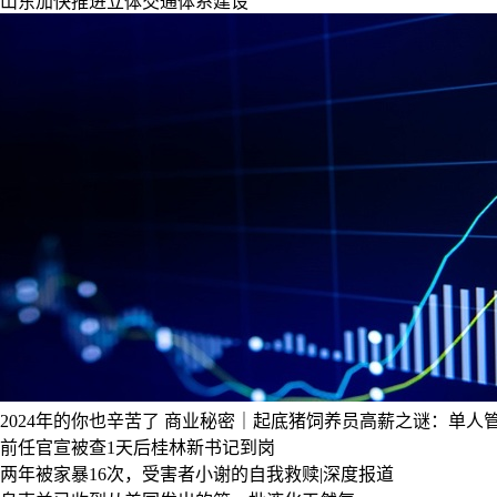
山东加快推进立体交通体系建设
2024年的你也辛苦了
商业秘密｜起底猪饲养员高薪之谜：单人管理
前任官宣被查1天后桂林新书记到岗
两年被家暴16次，受害者小谢的自我救赎|深度报道