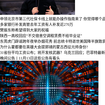
申领北京市第三代社保卡线上就能办操作指南来了
你觉得哪个
多家银行补发高管去年工资有人补发近270万
樊振东称希望得到大家的祝福
陕西一高校回应“不交宿舍空调租赁费不给毕业证”
东莞虎门辟谣跨年夜举办烟花秀
前总统卡特逝世美国降半旗致
为什么霍都要在英雄大会提郭靖的蒙古西征元帅身份?
31省份平均工资公布；将开发核武器？乌克兰回应；巴菲特最
晚间公告丨11月13日这些公告有看头