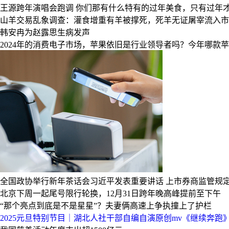
王源跨年演唱会跑调
你们那有什么特有的过年美食，只有过年
山羊交易乱象调查：灌食增重有羊被撑死，死羊无证屠宰流入市场
韩安冉为赵露思生病发声
2024年的消费电子市场，苹果依旧是行业领导者吗？今年哪款
全国政协举行新年茶话会习近平发表重要讲话
上市券商监管规定
北京下周一起尾号限行轮换，12月31日跨年晚高峰提前至下午
“那个亮点到底是不是星星”？夫妻俩高速上争执撞上了护栏
2025元旦特别节目｜湖北人社干部自编自演原创mv《继续奔跑