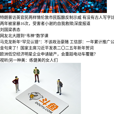
特朗普访英官民两样情伦敦市民酝酿反制示威
有没有古人写字
两年被家暴16次，受害者小谢的自我救赎|深度报道
刘国梁表态
网友北大蹭到“韦神”数学课
马克龙新年“罕见认错”：不该政治豪赌
工信部：一年累计推广公
金句来了！国家主席习近平发表二〇二五年新年贺词
欧洲低空经济明星企业申请破产，会重蹈电动车覆辙？
视听|另一种美：练健美的女人们