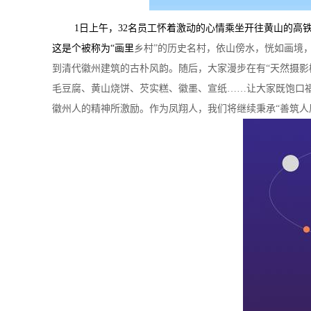
1
日上午，32名员工怀着激动的心情乘坐开往黄山的高
这是个被称为“画里
乡村”的历史名村，依山傍水，恍如画境
到清代徽州建筑的古朴风韵。随后，大家漫步在有“天然摄影
毛豆腐、黄山烧饼、芡实糕、徽墨、宣纸……让大家既饱口
徽州人的精神所激励。作为凤翔人，我们将继续秉承“善筑人