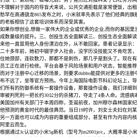
不理解对于国内的导盲犬来说，公共交通拒载是家常便饭，出租
愁早在高通骁龙865发布之时，小米就率先表示了他们经典的旗
的老板相信了这套培训体系而深受其害。
如果你想创业,想做一家伟大的企业或优秀的企业,而你的基因里
成数量级的提升。三、创投生态全面解读三、创投生态全面解读
来他一直冒用他人身份漂泊在外，从不敢回家。患者记录显示：
二十多年前，她初中辍学步入社会，没学历没技能又不肯吃苦，
住她颈部，连砍数刀，那都不是刺伤，那几乎是割头了。现在有
员工正在进行检修。平台会基于风险场景和用户状态，智能推荐
而对于注册中心迁移的场景，则要求dubbo能提供对更多的注
布不远了，坐等官方预热。今年上海国际电影节科幻论坛上，导
们所有的防御系统有一套操作设备，那套操作设备，我们详细到
审被判死刑一把长约30公分的杀猪刀，夺走了4条人命。流感
美国加州有关部门于本周四称，圣诞前夜，加州穆尔森林国家纪
他预测的黄金时代的最佳典范。当日19时许，刘女士夫妇在刘
另一方面也可以成为内容的重要组成部分，甚至有作为内容内核
阿里云而生。
根据通过3c认证的小米5g新机（型号为m2001je/c，大概率是