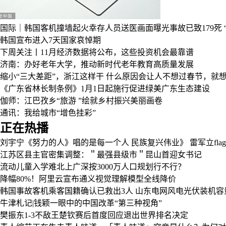
国际｜韩国客机撞墙起火幸存人员送医画面曝光事故已致179死
韩国宣布进入7天国家哀悼期
下周关注丨11月经济数据将公布，这些投资机会最靠谱
济南：办好老年大学，推动新时代老年教育高质量发展
缩小“三大差距”，浙江这样干
什么原因会让人不想过春节，就
《广东省林长制条例》1月1日起施行促进绿美广东生态建设
伽师：江巴孜乡“旅游 ”绘就乡村振兴美丽画卷
通讯：我给城市“增色挂彩”
正在热播
刘宇宁《努力的人》唱的是每一个人
民族复兴伟业》
雷军立fla
江苏区县主官密集调整：＂最强县级市＂昆山首迎女书记
流动儿童入学难北上广深按3000万人口规划行不行？
降幅80%！阿里云宣布通义视觉理解模型全线降价
韩国事故客机乘客国籍确认已救出3人
山东电网风电光伏装机容
牛津札记|钱颖一眼中的中国改革“第三种视角”
樊振东1-3不敌王楚钦赛后首度回应退出世界排名决定