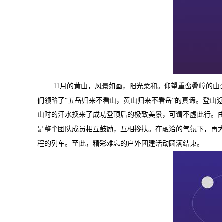
11
月的黄山，风景如画，阳光柔和。仰望重峦叠嶂的山
们领略了
“
五岳归来不看山，黄山归来不看岳
”
的真谛。登山途
山时的汗水换来了成功登顶后的极致美景，可谓不虚此行。
是整个团队成员相互鼓励，互相搀扶。在融洽的气氛下，再
程的列车。至此，精彩难忘的户外团建活动圆满结束。