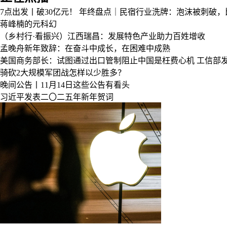
7点出发丨破30亿元！
年终盘点｜民宿行业洗牌：泡沫被刺破，
蒋峰楠的元科幻
（乡村行·看振兴）江西瑞昌：发展特色产业助力百姓增收
孟晚舟新年致辞：在奋斗中成长，在困难中成熟
美国商务部长：试图通过出口管制阻止中国是枉费心机
工信部
骑砍2大规模军团战怎样以少胜多？
晚间公告丨11月14日这些公告有看头
习近平发表二〇二五年新年贺词