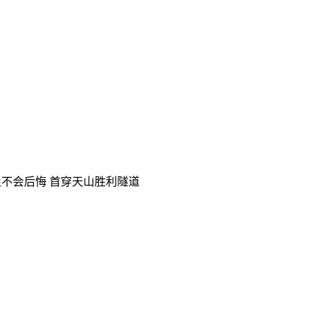
但不会后悔
首穿天山胜利隧道