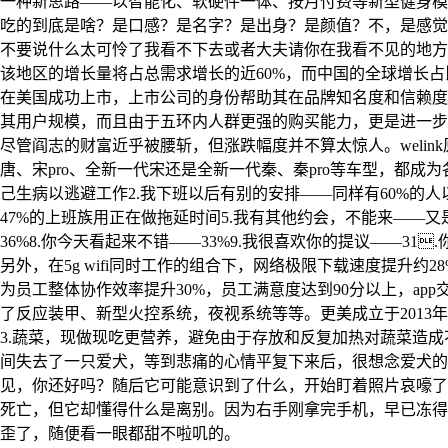
一种新思路——以智能化、软硬件一体、按月付费等新型健身模
吃的到底是啥？是口感？是名字？是出身？是颜值？不，是感觉。
不要说什么太可怜了我看不下去或者大夫请你在我看不见的地方
该地区的增长量将占总需求增长的近60%，而中国的全球增长
在美国成功上市，上市公司的身份帮助其在品牌知名度和信赖度
其用户规模，而且由于五环内人群更强的购买能力，更是进一步
尽管阎志的财富近乎被腰斩，但涨跌幅度并不算太惊人。weli
唐、宋pro、全新一代宋还是全新一代秦、秦pro等车型，都成
己生病以逃避工作2.我下班以后有别的安排——同样有60%的人
47%的上班族用正在做拖延时间5.我有其他约会，不能来——又
36%8.你今天看起来不错——33%9.我很喜欢你的提议——31
另外，在5g wifi同时工作的组合下，网络极限下载速度提
为员工整体协作效率提升30%，员工满意度达到90分以上，ap
了反应装甲、新型火控系统，夜视系统等等。更美成立于2013年8
3.蔬菜，现做现吃更营养，避免由于存放和反复加热对蔬菜造
间失去了一只爱犬，等到悲痛的心情平复下来后，很想念爱犬的
见，你还好吗？随后它可能意识到了什么，开始盯着照片哀嚎了起来
死亡，但它却懂得什么是离别。因为右手刚拿完手机，早已冻得
歪了，随便看一眼都甜不啦叽的。