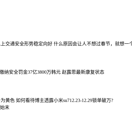
西水上交通安全形势稳定向好
什么原因会让人不想过春节，就想一
纳安全罚金37亿3800万韩元
赵露思最新康复状态
升为黄色
如何看待博主透露小米su712.23-12.29锁单破万?
始末