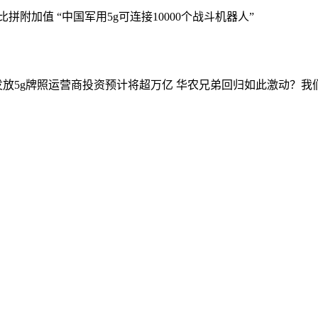
比拼附加值
“中国军用5g可连接10000个战斗机器人”
发放5g牌照运营商投资预计将超万亿
华农兄弟回归如此激动？我