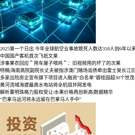
2025第一个日出
今年全球航空业事故致死人数达318人创6年以
中国国产客机首次飞抵文莱
涉事果农回应＂用车厘子喂鸡＂：旧视频用的坏了的次果
特稿|海南高院副院长丈夫被指涉澳门赌场追债牵出雷士吴长江
多家出险房企宣布旗下项目进入融资“白名单”碧桂园超30个世茂
黄河流域海拔最高水电站将全机组并网发电
解析董明珠格力股权受让/水果价格再创新高|数据精华
“巴拿马运河将永远留在巴拿马人手中”