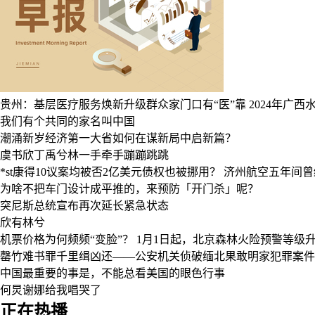
贵州：基层医疗服务焕新升级群众家门口有“医”靠
2024年广
我们有个共同的家名叫中国
潮涌新岁经济第一大省如何在谋新局中启新篇？
虞书欣丁禹兮林一手牵手蹦蹦跳跳
*st康得10议案均被否2亿美元债权也被挪用？
济州航空五年间曾缴
为啥不把车门设计成平推的，来预防「开门杀」呢？
突尼斯总统宣布再次延长紧急状态
欣有林兮
机票价格为何频频“变脸”？
1月1日起，北京森林火险预警等级
罄竹难书罪千里缉凶还——公安机关侦破缅北果敢明家犯罪案件
中国最重要的事是，不能总看美国的眼色行事
何炅谢娜给我唱哭了
正在热播