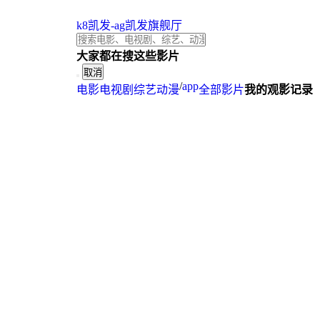
k8凯发-ag凯发旗舰厅
大家都在搜这些影片
取消
/
app
电影
电视剧
综艺
动漫
全部影片
我的观影记录