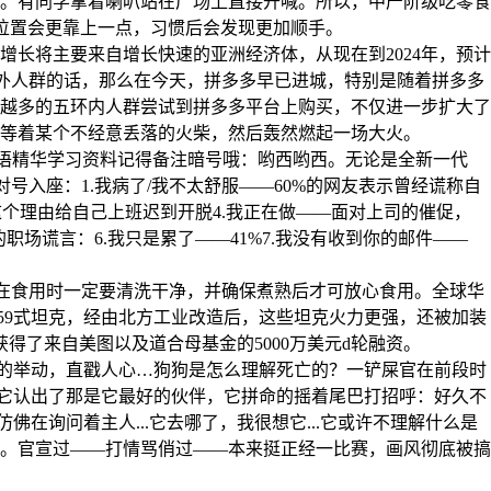
。有同学拿着喇叭站在广场上直接开喊。所以，中产阶级吃零食
别位置会更靠上一点，习惯后会发现更加顺手。
长将主要来自增长快速的亚洲经济体，从现在到2024年，预计
环外人群的话，那么在今天，拼多多早已进城，特别是随着拼多多
越多的五环内人群尝试到拼多多平台上购买，不仅进一步扩大了
等着某个不经意丢落的火柴，然后轰然燃起一场大火。
日语精华学习资料记得备注暗号哦：哟西哟西。无论是全新一代
号入座：1.我病了/我不太舒服——60%的网友表示曾经谎称自
这个理由给自己上班迟到开脱4.我正在做——面对上司的催促，
职场谎言：6.我只是累了——41%7.我没有收到你的邮件——
大家在食用时一定要清洗干净，并确保煮熟后才可放心食用。全球华
手59式坦克，经由北方工业改造后，这些坦克火力更强，还被加装
获得了来自美图以及道合母基金的5000万美元d轮融资。
毛的举动，直戳人心…狗狗是怎么理解死亡的？一铲屎官在前段时
，它认出了那是它最好的伙伴，它拼命的摇着尾巴打招呼：好久不
在询问着主人...它去哪了，我很想它...它或许不理解什么是
薄。官宣过——打情骂俏过——本来挺正经一比赛，画风彻底被搞