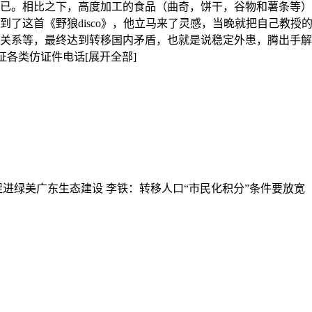
，高度加工的食品（曲奇，饼干，谷物和薯条等），仅含1%–9％的水。0
到了这首《野狼disco》，他立马来了灵感，当晚就把自己教
关系等，最终达到转移国内矛盾，也就是说稳定外患，腾出手解
做证各类仿证件电话
[展开全部]
促进绿美广东生态建设
李铁：转移人口“市民化积分”条件要放宽