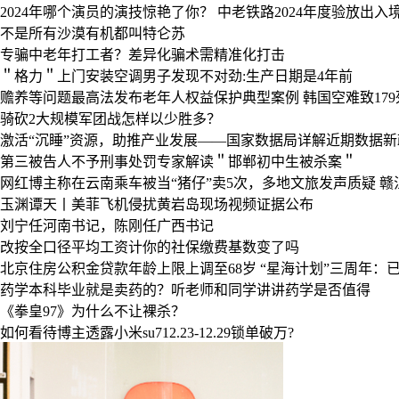
2024年哪个演员的演技惊艳了你？
中老铁路2024年度验放出入境
不是所有沙漠有机都叫特仑苏
专骗中老年打工者？差异化骗术需精准化打击
＂格力＂上门安装空调男子发现不对劲:生产日期是4年前
赡养等问题最高法发布老年人权益保护典型案例
韩国空难致17
骑砍2大规模军团战怎样以少胜多？
激活“沉睡”资源，助推产业发展——国家数据局详解近期数据新
第三被告人不予刑事处罚专家解读＂邯郸初中生被杀案＂
网红博主称在云南乘车被当“猪仔”卖5次，多地文旅发声质疑
赣
玉渊谭天丨美菲飞机侵扰黄岩岛现场视频证据公布
刘宁任河南书记，陈刚任广西书记
改按全口径平均工资计你的社保缴费基数变了吗
北京住房公积金贷款年龄上限上调至68岁
“星海计划”三周年：已
药学本科毕业就是卖药的？听老师和同学讲讲药学是否值得
《拳皇97》为什么不让裸杀？
如何看待博主透露小米su712.23-12.29锁单破万?