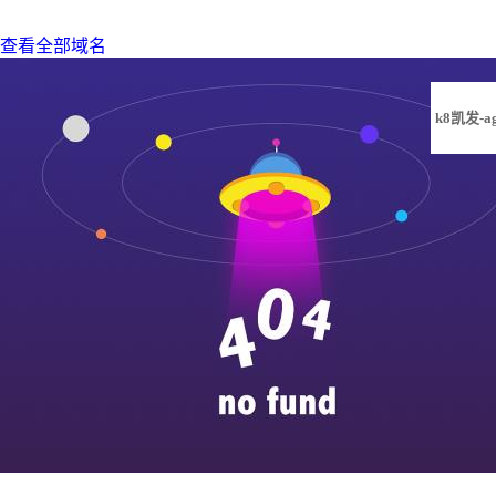
查看全部域名
k8凯发-a
凯发旗舰