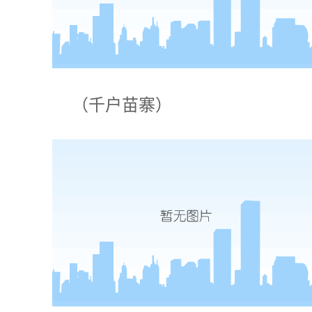
（千户苗寨）