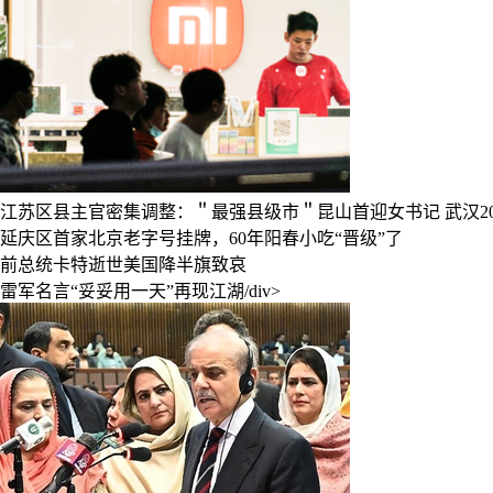
江苏区县主官密集调整：＂最强县级市＂昆山首迎女书记
武汉2
延庆区首家北京老字号挂牌，60年阳春小吃“晋级”了
前总统卡特逝世美国降半旗致哀
雷军名言“妥妥用一天”再现江湖/div>