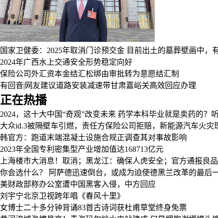
国家卫健委：2025年取消门诊预交金
目前出土的墓葬壁画中，
2024年广西水上交通安全形势稳定向好
保险公司外汇资本金结汇松绑由审批转为意愿结汇制
有回音|网友建议道路安装减速带甘肃嘉峪关高效回应办理
正在热播
2024，这十大中国“奇观”改变未来
药学本科毕业就是卖药的？
大众id.3被隔壁车引燃，责任方保险公司拒赔，新能源汽车火
韩官方：跑道末端混凝土设施合规正调查其对事故影响
2023年全国专利密集型产业增加值达168713亿元
上海楼市大消息！取消；黑龙江：确保人虎安全；官方通报良品
你会选什么？
阿萨德迅速倒台，或成为迫使德黑兰改革的最后
美财政部称办公室遭中国黑客入侵，中方回应
刘宇宁北京卫视跨年唱《春风十里》
女博士二十多分钟背诵83首古诗词获杜甫草堂终身免票