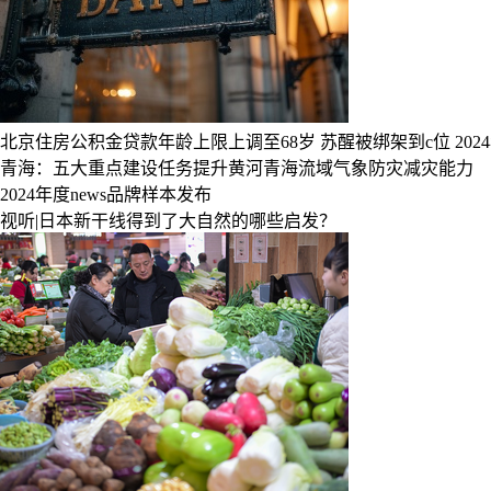
北京住房公积金贷款年龄上限上调至68岁
苏醒被绑架到c位
20
青海：五大重点建设任务提升黄河青海流域气象防灾减灾能力
2024年度news品牌样本发布
视听|日本新干线得到了大自然的哪些启发？