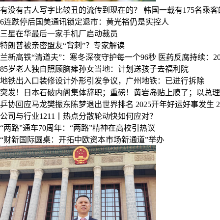
有没有古人写字比较丑的流传到现在的？
韩国一载有175名乘
6连跌停后国美通讯锁定退市：黄光裕仍是实控人
三星在华最后一家手机厂启动裁员
特朗普被亲密盟友“背刺”？专家解读
兰新高铁“清道夫”：寒冬深夜守护每一个96秒
医药反腐持续：20
85岁老人独自照顾脑瘫孙女当地：计划送孩子去福利院
地铁出入口装修设计外形引发争议，广州地铁：已进行拆除
突发！日本石破内阁集体辞职；重磅！黄岩岛贴上膜了；以总理
乒协回应马龙樊振东陈梦退出世界排名
2025开年好运好事发生
公司与行业1211丨热点分散轮动快如何应对？
“两路”通车70周年：“两路”精神在高校引热议
“财新国际圆桌：开拓中欧资本市场新通道”举办