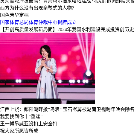
黄河流域海拔最高！青海玛尔挡水电站建成
何炅拥抱谢娜摸头
西方为什么没有出现商鞅式的人物?
国色芳华定档
国家体育总局体育仲裁中心揭牌成立
【开创高质量发展新局面】2024年我国水利建设完成投资创历
江西上饶：鄱阳湖畔掀“鸟浪”
宝石老舅被湖南卫视跨年晚会除
我要找到你丨“重逢”
王一博吊威亚没扣上安全扣
祝大家所愿皆所成