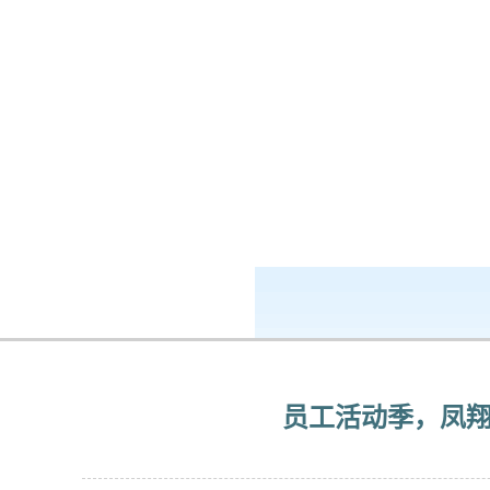
k8凯发-ag凯发旗舰厅
新闻中心
员工活动季，凤翔这