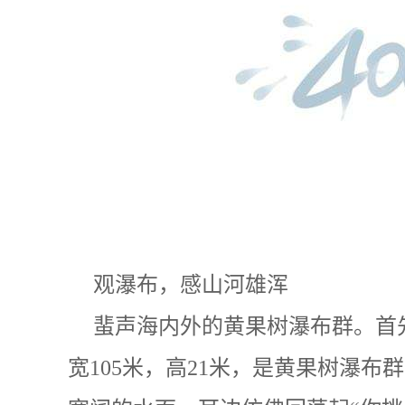
观瀑布，感山河雄浑
蜚声海内外的黄果树瀑布群。首
宽105米，高21米，是黄果树瀑