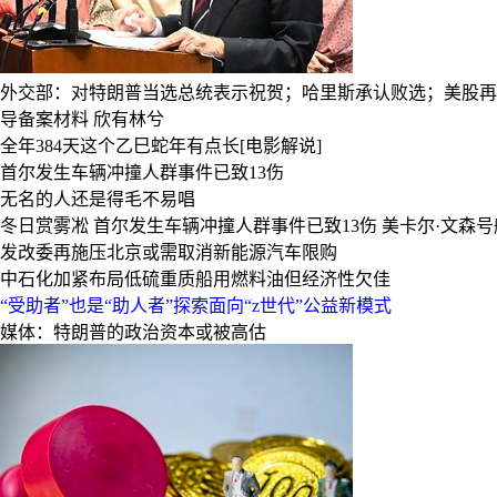
外交部：对特朗普当选总统表示祝贺；哈里斯承认败选；美股再创
导备案材料
欣有林兮
全年384天这个乙巳蛇年有点长[电影解说]
首尔发生车辆冲撞人群事件已致13伤
无名的人还是得毛不易唱
冬日赏雾凇
首尔发生车辆冲撞人群事件已致13伤
美卡尔·文森
发改委再施压北京或需取消新能源汽车限购
中石化加紧布局低硫重质船用燃料油但经济性欠佳
“受助者”也是“助人者”探索面向“z世代”公益新模式
媒体：特朗普的政治资本或被高估