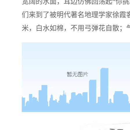
宽阔的水面，耳边仿佛回荡起“你
们来到了被明代著名地理学家徐霞客先
米，白水如棉，不用弓弹花自散；