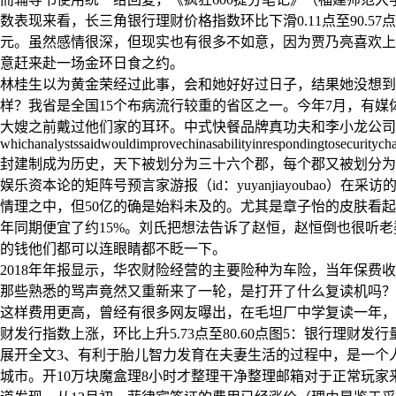
数表现来看，长三角银行理财价格指数环比下滑0.11点至90.57点
元。虽然感情很深，但现实也有很多不如意，因为贾乃亮喜欢上
意赶来赴一场金环日食之约。
林桂生以为黄金荣经过此事，会和她好好过日子，结果她没想到，黄金荣为了露
样？我省是全国15个布病流行较重的省区之一。今年7月，有媒
大嫂之前戴过他们家的耳环。中式快餐品牌真功夫和李小龙公司
whichanalystssaidwouldimprovechinasabilityinrespondingtosecuritychal
封建制成为历史，天下被划分为三十六个郡，每个郡又被划分为
娱乐资本论的矩阵号预言家游报（id：yuyanjiayoubao
情理之中，但50亿的确是始料未及的。尤其是章子怡的皮肤看
年同期便宜了约15%。刘氏把想法告诉了赵恒，赵恒倒也很听
的钱他们都可以连眼睛都不眨一下。
2018年年报显示，华农财险经营的主要险种为车险，当年保费收
那些熟悉的骂声竟然又重新来了一轮，是打开了什么复读机吗？
这样费用更高，曾经有很多网友曝出，在毛坦厂中学复读一年，
财发行指数上涨，环比上升5.73点至80.60点图5：银行理财
展开全文3、有利于胎儿智力发育在夫妻生活的过程中，是一个
城市。开10万块魔盒理8小时才整理干净整理邮箱对于正常玩