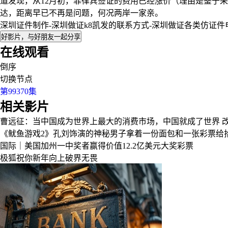
道发现，从12月初，菲律宾签证的费用已经涨价（理由是鉴于
达，距离早已不再是问题，何况两岸一家亲。
深圳证件制作-深圳做证k8凯发的联系方式-深圳做证各类仿证件
好影片，与好朋友一起分享
在线观看
倒序
切换节点
第99370集
相关影片
曹远征：当中国成为世界上最大的消费市场，中国就成了世界
《鱿鱼游戏2》孔刘饰演的神秘男子拿着一份面包和一张彩票给
国际｜美国加州一中奖者赢得价值12.2亿美元大奖彩票
极狐祝你新年向上破界无畏