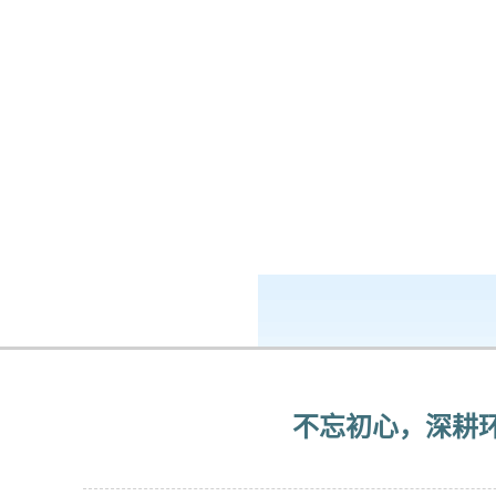
k8凯发-ag凯发旗舰厅
新闻中心
不忘初心，深耕