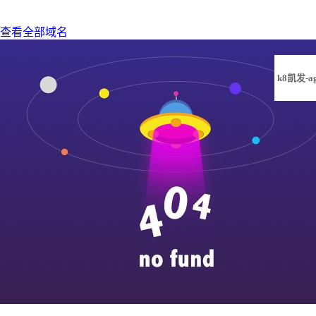
查看全部域名
k8凯发-a
凯发旗舰