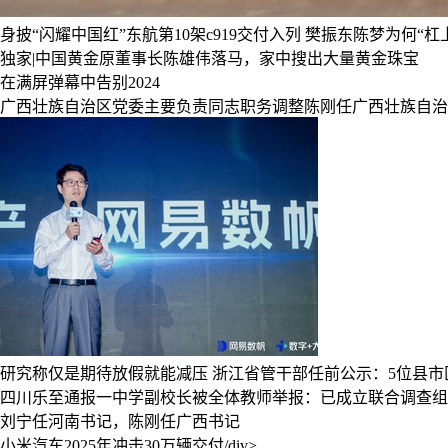
身披“闪耀中国红”东航第10架c919交付入列
樊振东陈梦为何“杠上”
独家|中国黄金原董事长陈雄伟落马，家中搜出大量黄金珠宝
在满屏弹幕中告别2024
广西壮族自治区党委主要负责同志职务调整陈刚任广西壮族自治
研究称仅是期待放假就能减压
浙江省管干部任前公示：5位县市
四川乐至通报一中学副校长被全体教师举报：已成立联合调查组
刘宁任河南书记，陈刚任广西书记
小米汽车2025年冲击30万辆交付/div>