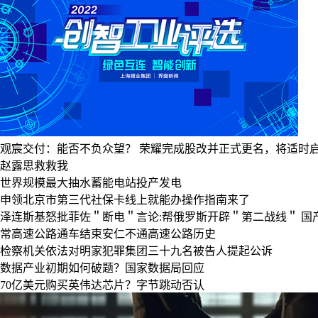
观宸交付：能否不负众望？
荣耀完成股改并正式更名，将适时启动
赵露思救救我
世界规模最大抽水蓄能电站投产发电
申领北京市第三代社保卡线上就能办操作指南来了
泽连斯基怒批菲佐＂断电＂言论:帮俄罗斯开辟＂第二战线＂
国
常高速公路通车结束安仁不通高速公路历史
检察机关依法对明家犯罪集团三十九名被告人提起公诉
数据产业初期如何破题？国家数据局回应
70亿美元购买英伟达芯片？字节跳动否认