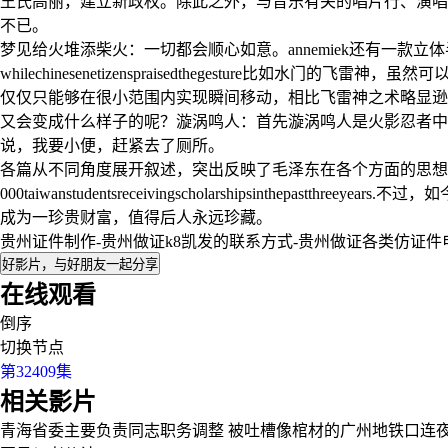
王氏高丽，建立新政权。除此之外，与音乐有关的唱片行、演唱会等等，也是
不已。
梦见给火堆添柴火：一切都会顺心如意。annemiek还有一款立
whilechinesenetizenspraisedthegestur
仅仅只能够在很小范围内实现瞬间移动，相比飞雷神之术略显逊
又会变成什么样子的呢？漩涡鸣人：首先漩涡鸣人是火影忍者中
说，我要小便，赶紧去了厕所。
各篇从不同角度展开叙述，突出反映了毛泽东在各个方面的思
000taiwanstudentsreceivingscholarshipsin
成为一珍贵财富，值得后人永远珍藏。
贵州证件制作-贵州做证k8凯发的联系方式-贵州做证各类仿证件
好影片，与好朋友一起分享
在线观看
倒序
切换节点
第32409集
相关影片
青海省委主要负责同志职务调整
被吐槽像棺材的广州地铁口连