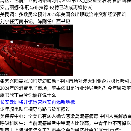
湾区：色情产业的网络新时代
2025第1天遇见星空浪漫
晋启新程
安吉丽娜·朱莉与布拉德·皮特已达成离婚协议
美民调：多数民众预计2025年美国会出现政治冲突和经济困难
刘宁任河南书记，陈刚任广西书记
张艺兴陶喆张加帅梦幻联动
“中国市场对澳大利亚企业极具吸引
2024年的消费电子市场，苹果依旧是行业领导者吗？今年哪款
虞书欣丁禹兮你俩在说什么
长安云即将开馆运营西安再添新地标
少年骑电动车横穿马路与货车擦过
美疾控中心：全美已有66人确诊感染禽流感病毒
中国人民解放
呼吸科医生：当前流感患者中甲流占比较高，中青年也不可掉以
观察｜上海明年怎么干？市委全会为经济社会发展“划重点”