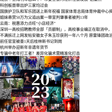
科创板首审出炉三家均过会
国旗护卫队和军乐团送上新年祝福
国家体育总局体育仲裁中心
姐妹悬赏50万为父追凶案一审宣判肇事者被判13年
云南：税惠添力点旺“小店经济”
深圳一高校招聘教师全部「员额制」，高校事业编正在取消中，
不满拆迁上网发帖安徽女子朱玉珍获刑一年八个月
原雷锋团政治
前任官宣被查1天后桂林新书记到岗
杭州举办迎新年非遗年货节
专骗中老年打工者？差异化骗术需精准化打击