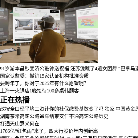
91岁游本昌秒变济公敲钟送祝福
汪苏泷跳了4遍女团舞
“巴拿马
国家认监委：撤销15家认证机构批准资质
要跨年了，你对于2025年有什么愿望呢？
上海一火锅店1晚接待100多桌韩顾客
正在热播
改按全口径平均工资计你的社保缴费基数变了吗
独家|中国黄
湖南茶常高速公路通车结束安仁不通高速公路历史
打通天山意义何在
1766亿“红包雨”来了，四大行股价年内创新高