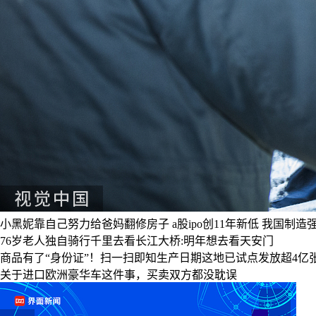
小黑妮靠自己努力给爸妈翻修房子
a股ipo创11年新低
我国制造
76岁老人独自骑行千里去看长江大桥:明年想去看天安门
商品有了“身份证”！扫一扫即知生产日期这地已试点发放超4亿
关于进口欧洲豪华车这件事，买卖双方都没耽误