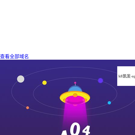
查看全部域名
k8凯发-a
凯发旗舰