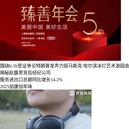
围绕h-1b签证争论特朗普发声力挺马斯克
哈尔滨冰灯艺术游园
揭秘赵露思背后经纪公司
服务进出口总额同比增长14.2%
2025加康加年味