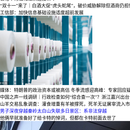
“双十一”来了｜白酒大促“虎头蛇尾”，破价威胁解除但酒商仍担
工信部：加快信息基础设施适度超前发展
媒体：特朗普的政治资本或被高估
冬季流感迎高峰：专家回应疑
中国之声一线调研｜行政检查如何“综合查一次”？浙江嘉兴出
山羊交易乱象调查：灌食增重有羊被撑死，死羊无证屠宰流入市
男子深夜穿越秦岭太白山失联多日景区：系非法穿越
他俩早就准备好了给卡特的悼词，但都在卡特前面去世了