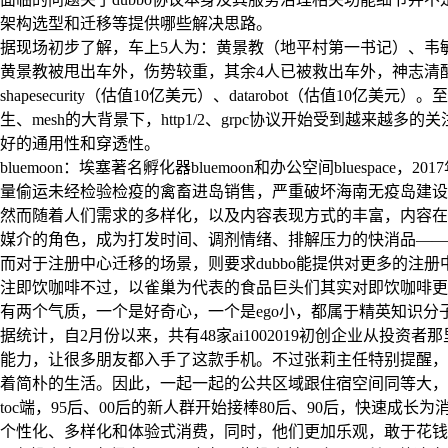
架构选型和迁移等提供哪些解决思路。
据现场初步了解，车上5人为：黄景教（地平村第一书记）、韦
黄景教被甩出车外，伤势较重，其余4人已被救出车外，神志清醒
shapesecurity（估值10亿美元）、datarobot（
生、mesh的大背景下，http1/2、grpc协议开始受到越
好的通用性和穿透性。
bluemoon：埃塞著名孵化器bluemoon和办公空间blues
量偷运未经检验检疫的禽畜进岛销售，严重破坏海南无疫岛建设
然而随着人们需求的多样化，以及内容表现方式的丰富，内容在
媒介的角色，成为打发时间、调剂情绪、排解压力的快消品——
而对于注册中心迁移的场景，则要求dubbo能提供对更多的
注即饮咖啡不过，以雀巢为代表的食品巨头们其实对即饮咖啡更
有两个气质，一个是好奇心，一个是ego小，都属于精英知识分子
据统计，自2月份以来，共有48家ai1002019初创企业从投
能力，让很多朋友都入手了这款手机。不过张莉主任特别提醒，
着简朴的生活。因此，一起一起的公共区域跟住宿空间同等大，
toc端，95后、00后的新人群开始接棒80后、90后，快速
个性化、多样化和体验式消费，同时，他们更加乐观，敢于花钱