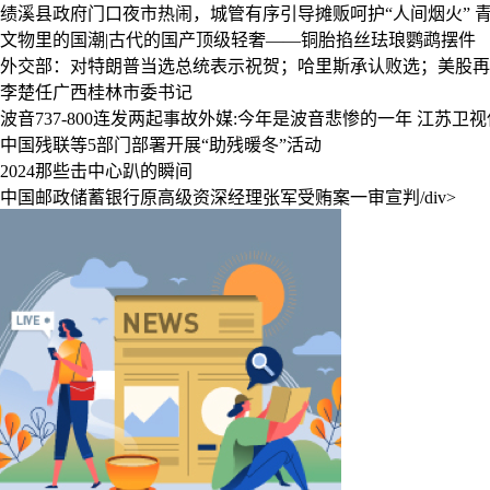
绩溪县政府门口夜市热闹，城管有序引导摊贩呵护“人间烟火”
文物里的国潮|古代的国产顶级轻奢——铜胎掐丝珐琅鹦鹉摆件
外交部：对特朗普当选总统表示祝贺；哈里斯承认败选；美股再创
李楚任广西桂林市委书记
波音737-800连发两起事故外媒:今年是波音悲惨的一年
江苏卫视
中国残联等5部门部署开展“助残暖冬”活动
2024那些击中心趴的瞬间
中国邮政储蓄银行原高级资深经理张军受贿案一审宣判/div>