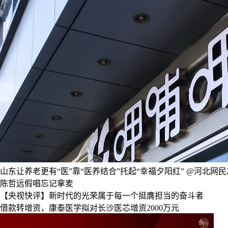
山东让养老更有“医”靠“医养结合”托起“幸福夕阳红”
@河北网民2
陈哲远假唱忘记拿麦
【央视快评】新时代的光荣属于每一个挺膺担当的奋斗者
借款转增资，康泰医学拟对长沙医芯增资2000万元