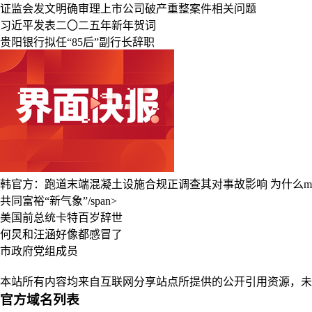
证监会发文明确审理上市公司破产重整案件相关问题
习近平发表二〇二五年新年贺词
贵阳银行拟任“85后”副行长辞职
韩官方：跑道末端混凝土设施合规正调查其对事故影响
为什么m
共同富裕“新气象”/span>
美国前总统卡特百岁辞世
何炅和汪涵好像都感冒了
市政府党组成员
本站所有内容均来自互联网分享站点所提供的公开引用资源，未
官方域名列表