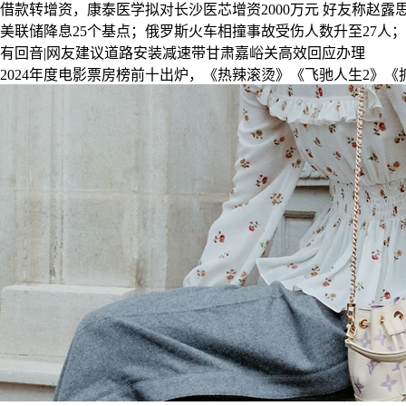
借款转增资，康泰医学拟对长沙医芯增资2000万元
好友称赵露
美联储降息25个基点；俄罗斯火车相撞事故受伤人数升至27人
有回音|网友建议道路安装减速带甘肃嘉峪关高效回应办理
2024年度电影票房榜前十出炉，《热辣滚烫》《飞驰人生2》