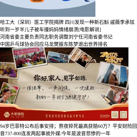
哈工大（深圳）医工学院揭牌
四川发现一种新石斛
戚薇李承铉
听到一岁半儿子被车撞妈妈情绪崩溃[电影解说]
河南省委主要负责同志职务调整刘宁任河南省委书记
中国乒乓球协会回应马龙樊振东陈梦退出世界排名
94岁巴菲特公布后事安排；熬夜猝死最高获赔60万？平安财险回应
音737-800连发两起事故外媒:今年是波音悲惨的一年