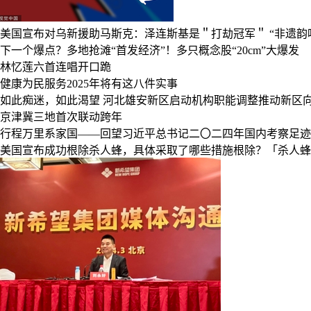
美国宣布对乌新援助马斯克：泽连斯基是＂打劫冠军＂
“非遗
下一个爆点？多地抢滩“首发经济”！多只概念股“20cm”大爆发
林忆莲六首连唱开口跪
健康为民服务2025年将有这八件实事
如此痴迷，如此渴望
河北雄安新区启动机构职能调整推动新区
京津冀三地首次联动跨年
行程万里系家国——回望习近平总书记二〇二四年国内考察足迹
美国宣布成功根除杀人蜂，具体采取了哪些措施根除？「杀人蜂