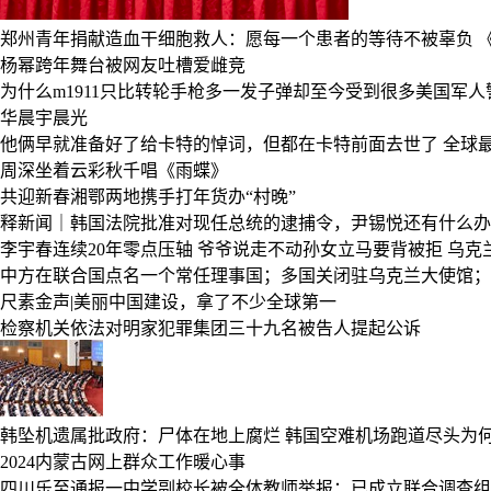
郑州青年捐献造血干细胞救人：愿每一个患者的等待不被辜负
杨幂跨年舞台被网友吐槽爱雌竞
为什么m1911只比转轮手枪多一发子弹却至今受到很多美国军
华晨宇晨光
他俩早就准备好了给卡特的悼词，但都在卡特前面去世了
全球
周深坐着云彩秋千唱《雨蝶》
共迎新春湘鄂两地携手打年货办“村晚”
释新闻｜韩国法院批准对现任总统的逮捕令，尹锡悦还有什么办
李宇春连续20年零点压轴
爷爷说走不动孙女立马要背被拒
乌克
中方在联合国点名一个常任理事国；多国关闭驻乌克兰大使馆；
尺素金声|美丽中国建设，拿了不少全球第一
检察机关依法对明家犯罪集团三十九名被告人提起公诉
韩坠机遗属批政府：尸体在地上腐烂
韩国空难机场跑道尽头为
2024内蒙古网上群众工作暖心事
四川乐至通报一中学副校长被全体教师举报：已成立联合调查组