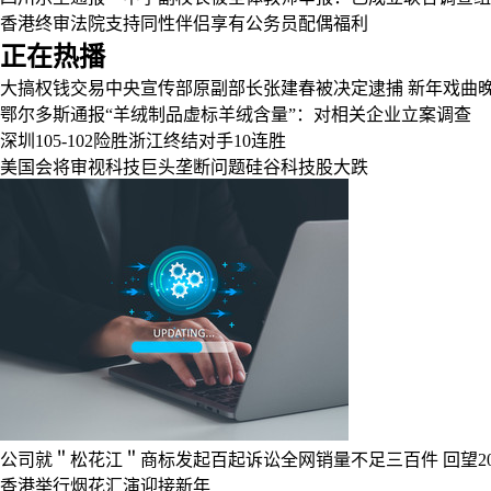
香港终审法院支持同性伴侣享有公务员配偶福利
正在热播
大搞权钱交易中央宣传部原副部长张建春被决定逮捕
新年戏曲
鄂尔多斯通报“羊绒制品虚标羊绒含量”：对相关企业立案调查
深圳105-102险胜浙江终结对手10连胜
美国会将审视科技巨头垄断问题硅谷科技股大跌
公司就＂松花江＂商标发起百起诉讼全网销量不足三百件
回望2
香港举行烟花汇演迎接新年