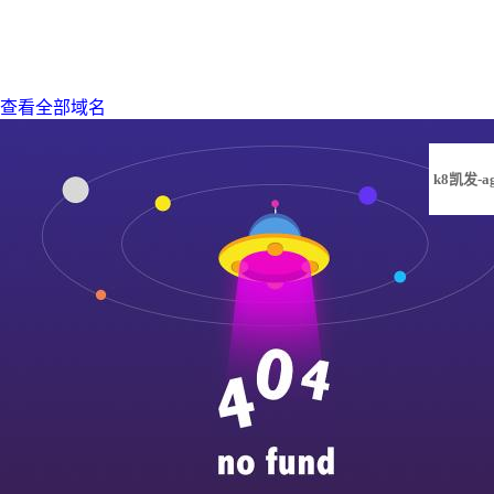
查看全部域名
k8凯发-a
凯发旗舰