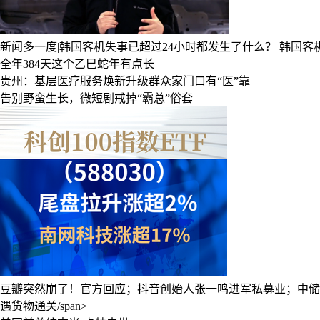
新闻多一度|韩国客机失事已超过24小时都发生了什么？
韩国客
全年384天这个乙巳蛇年有点长
贵州：基层医疗服务焕新升级群众家门口有“医”靠
告别野蛮生长，微短剧戒掉“霸总”俗套
豆瓣突然崩了！官方回应；抖音创始人张一鸣进军私募业；中储
遇货物通关/span>