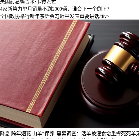
美国前总统吉米·卡特去世
4家新势力单月销量不到2000辆，谁会下一个倒下？
全国政协举行新年茶话会习近平发表重要讲话/div>
降息
跨年烟花
山羊“保养”黑幕调查：活羊被灌食增重撑死死羊