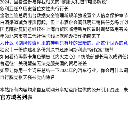
2024，回看这份与你我相关的“健康大礼包”[电影解说]
叙利亚任命历史首位女性央行行长
金融监管总局出台数据安全管理新规单独设置个人信息保护章节
白酒渠道减负呼声再起，但上市酒企会调低明年销售任务吗
加
国务院批复同意继续在上海自贸区临港新片区暂时调整适用有关
申领北京市第三代社保卡线上就能办操作指南来了
为什么《剑风传奇》里的神明只有坏的黑暗的，那这个世界的意
独家｜一份陈述和多份判决书还原阿斯利康“骗保案”细节
如何看待玛薇卡角色预告《灼火之心》?
统战部部长马汉成调任
曹远征：关税壁垒无法克服美国的贸易逆差
如果让你用一个词来总结一下2024年的汽车行业，你会用什么
自行脱党张天强被党内除名
本站所有内容均来自互联网分享站点所提供的公开引用资源，未
官方域名列表