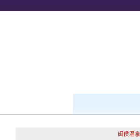
k8凯发-ag凯发旗舰厅
新闻中心
闽侯温泉