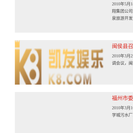
2010年
翔集团公司
泉旅游开发
闽侯县
2010年
调会议，闽
福州市
2010年
学城污水厂