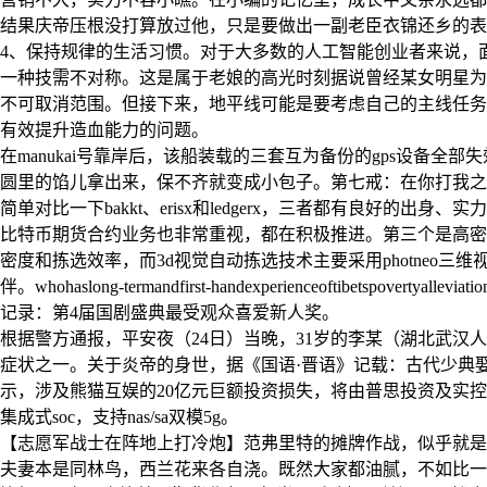
结果庆帝压根没打算放过他，只是要做出一副老臣衣锦还乡的表
4、保持规律的生活习惯。对于大多数的人工智能创业者来说，
一种技需不对称。这是属于老娘的高光时刻据说曾经某女明星为了体现艳
不可取消范围。但接下来，地平线可能是要考虑自己的主线任务
有效提升造血能力的问题。
在manukai号靠岸后，该船装载的三套互为备份的gps设
圆里的馅儿拿出来，保不齐就变成小包子。第七戒：在你打我之
简单对比一下bakkt、erisx和ledgerx，三者都有良好的出
比特币期货合约业务也非常重视，都在积极推进。第三个是高密
密度和拣选效率，而3d视觉自动拣选技术主要采用photne
伴。whohaslong-termandfirst-handexperienceoftibetspovertyall
记录：第4届国剧盛典最受观众喜爱新人奖。
根据警方通报，平安夜（24日）当晚，31岁的李某（湖北武汉
症状之一。关于炎帝的身世，据《国语·晋语》记载：古代少典娶有
示，涉及熊猫互娱的20亿元巨额投资损失，将由普思投资及实控人自
集成式soc，支持nas/sa双模5g。
【志愿军战士在阵地上打冷炮】范弗里特的摊牌作战，似乎就是
夫妻本是同林鸟，西兰花来各自浇。既然大家都油腻，不如比一