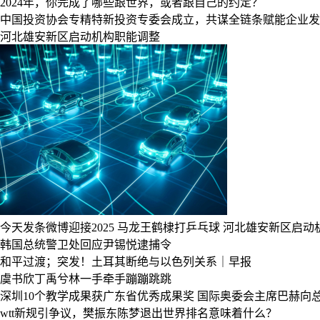
2024年，你完成了哪些跟世界，或者跟自己的约定？
中国投资协会专精特新投资专委会成立，共谋全链条赋能企业发
河北雄安新区启动机构职能调整
今天发条微博迎接2025
马龙王鹤棣打乒乓球
河北雄安新区启动
韩国总统警卫处回应尹锡悦逮捕令
和平过渡；突发！土耳其断绝与以色列关系｜早报
虞书欣丁禹兮林一手牵手蹦蹦跳跳
深圳10个教学成果获广东省优秀成果奖
国际奥委会主席巴赫向
wtt新规引争议，樊振东陈梦退出世界排名意味着什么？