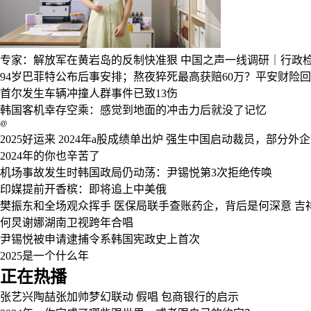
专家：解放军在黄岩岛的反制快准狠
中国之声一线调研｜行政检
94岁巴菲特公布后事安排；熬夜猝死最高获赔60万？平安财险回应
首尔发生车辆冲撞人群事件已致13伤
韩国客机幸存空乘：感觉到地面的冲击力后就没了记忆
2025好运来
2024年a股成绩单出炉
强生中国启动裁员，部分外企
2024年的你也辛苦了
机场事故发生时韩国政局仍动荡：尹锡悦第3次拒绝传唤
印媒提前开香槟：即将追上中美俄
樊振东和全场观众挥手
医保局联手查账药企，背后是何深意
吉
何炅谢娜湖南卫视跨年合唱
尹锡悦被申请逮捕令系韩国宪政史上首次
2025是一个什么年
正在热播
张艺兴陶喆张加帅梦幻联动
假唱
包商银行的启示