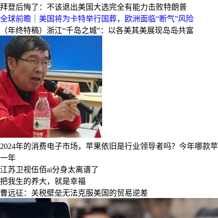
拜登后悔了：不该退出美国大选完全有能力击败特朗普
全球前瞻｜美国将为卡特举行国葬，欧洲面临“断气”风险
（年终特稿）浙江“千岛之城”：以各美其美展现岛岛共富
2024年的消费电子市场，苹果依旧是行业领导者吗？今年哪款
一年
江苏卫视伍佰ai分身太离谱了
把我生的养大，就是幸福
曹远征：关税壁垒无法克服美国的贸易逆差