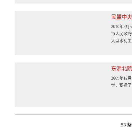
民盟中
2010年
工程建
市人民政府
大型水利工
东源北院
2009年
世，积攒了
53 