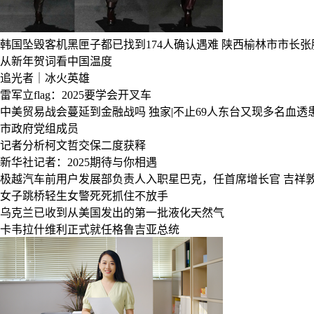
韩国坠毁客机黑匣子都已找到174人确认遇难
陕西榆林市市长张
从新年贺词看中国温度
追光者｜冰火英雄
雷军立flag：2025要学会开叉车
中美贸易战会蔓延到金融战吗
独家|不止69人东台又现多名血透
市政府党组成员
记者分析柯文哲交保二度获释
新华社记者：2025期待与你相遇
极越汽车前用户发展部负责人入职星巴克，任首席增长官
吉祥
女子跳桥轻生女警死死抓住不放手
乌克兰已收到从美国发出的第一批液化天然气
卡韦拉什维利正式就任格鲁吉亚总统