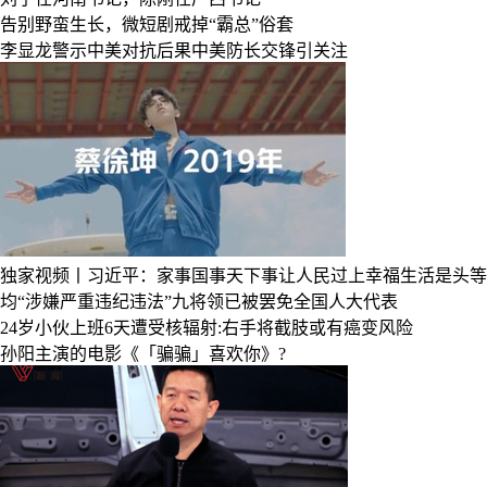
告别野蛮生长，微短剧戒掉“霸总”俗套
李显龙警示中美对抗后果中美防长交锋引关注
独家视频丨习近平：家事国事天下事让人民过上幸福生活是头等
均“涉嫌严重违纪违法”九将领已被罢免全国人大代表
24岁小伙上班6天遭受核辐射:右手将截肢或有癌变风险
孙阳主演的电影《「骗骗」喜欢你》?