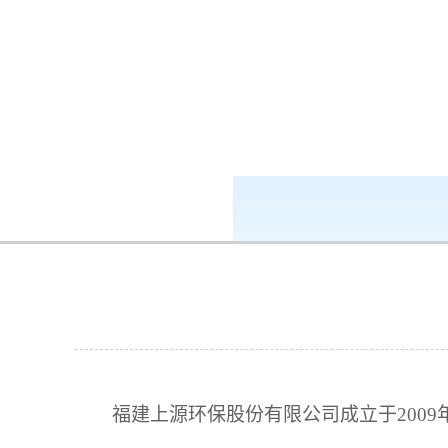
k8凯发-ag凯发旗舰厅
集团成员
福建上源环保股份有限公司成立于
2009