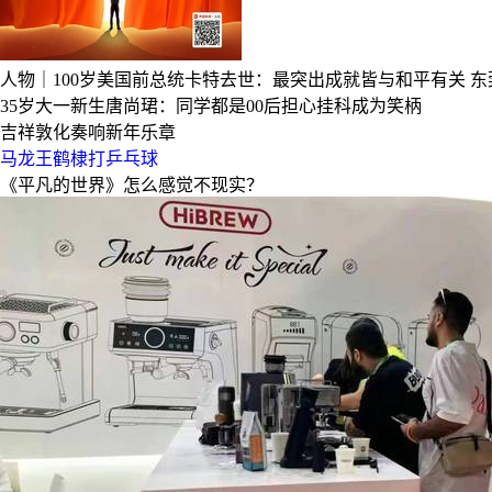
人物｜100岁美国前总统卡特去世：最突出成就皆与和平有关
东
35岁大一新生唐尚珺：同学都是00后担心挂科成为笑柄
吉祥敦化奏响新年乐章
马龙王鹤棣打乒乓球
《平凡的世界》怎么感觉不现实？