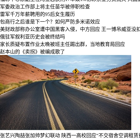
军委政治工作部上将主任苗华被停职检查
雷军千万年薪聘用的95后女生履历
包商行之后谁是下一个？如何严防多米诺效应
美财政部称办公室遭中国黑客入侵，中方回应
王一博吊威亚没
俄驻军叙利亚历史会被终结吗
家长质疑布置作业太晚被班主任踢出群，当地教育局回应
赵本山的《卖拐》被编成歌了
张艺兴陶喆张加帅梦幻联动
陕西一高校回应“不交宿舍空调租赁