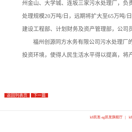
州金山、大学城、连坂三家污水处理厂，负
处理规模20万吨/日，远期将扩大至65万
建设工程部、计划财务及资产管理部，公司
福州创源同方水务有限公司污水处理厂
投资环境，使得人民生活水平得以提高，将
返回列表页
下一篇
k8凯发-ag凯发旗舰厅
|
k