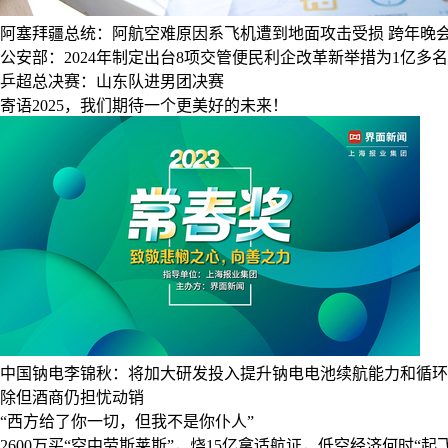
阿塞拜疆总统：阿航空难原因系飞机遭到地面攻击受损
跨年晚
公安部：2024年制定出台8项交管便民利企改革新举措为1亿多
乒超总决赛：山东队进男团决赛
寄语2025，我们期待一个更美好的未来！
中国钠电李锦秋：将加大研发投入提升钠电电池续航能力和循环
除但酒商仍担忧动销
“西方给了你一切，但我不是你仆人”
2600万买“空中劳斯莱斯”，烧15亿拿适航证，低空经济何时“起飞