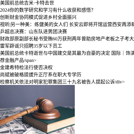
美国前总统吉米·卡特去世
2024你的数学研究和学习有什么收获和感悟？
创新财金协同模式促进乡村全面振兴
视听|另一种美：练健美的女人们
长安云即将开馆运营西安再添
乒超总决赛：山东队进男团决赛
财政部原副部长秘书受贿60万获刑两年曾助房地产老板之子考
雷军辟谣只招聘35岁以下员工
美国前总统卡特逝世与中国建交是其最为自豪的决定
国际｜饰演
荐金融产品/span>
金建希特检法行使否决权
尚斌被破格提拔升正厅系在职大专学历
检察机关依法对明家犯罪集团三十九名被告人提起公诉/div>