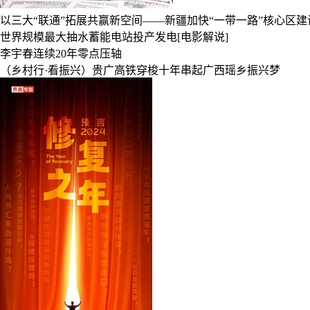
以三大“联通”拓展共赢新空间——新疆加快“一带一路”核心区建
世界规模最大抽水蓄能电站投产发电[电影解说]
李宇春连续20年零点压轴
（乡村行·看振兴）贵广高铁穿梭十年串起广西瑶乡振兴梦