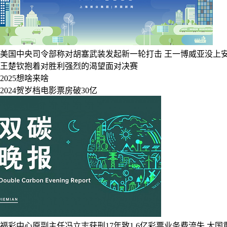
美国中央司令部称对胡塞武装发起新一轮打击
王一博威亚没上
王楚钦抱着对胜利强烈的渴望面对决赛
2025想啥来啥
2024贺岁档电影票房破30亿
福彩中心原副主任冯立志获刑17年致1.6亿彩票业务费流失
大国