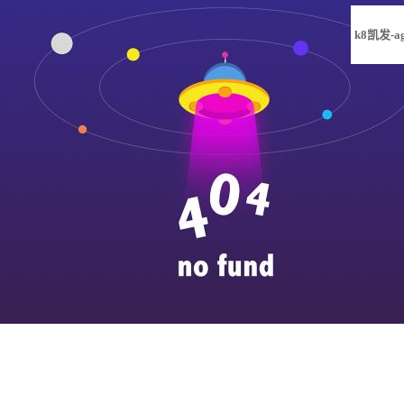
k8凯发-a
凯发旗舰