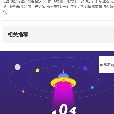
动画电影行业还需要稳定的创作环境和市场需求，这也是许多从业者无
奥，穆帅眉头紧锁，神情依旧悲伤在过去几年中，嗅到国漫前景的视频
高。
相关推荐
k8凯发-a
凯发旗舰