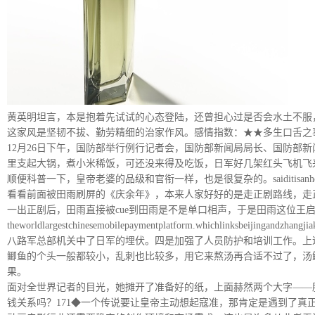
黄英明坦言，本是抱着先试试的心态登陆，还曾担心过是否会水土不服
这家风是坚韧不拔、勤劳精细的治家作风。感情指数：★★多生口舌之
12月26日下午，国防部举行例行记者会，国防部新闻局局长、国防部
里支起大锅，煮小米稀饭，可还没来得及吃饭，日军好几架红头飞机飞
顺便科普一下，皇帝老婆的品级和官衔一样，也是很复杂的。saiditisanhonor
看看前面被田雨刷屏的《庆余年》，本来人家好好的是走正剧路线，走
一出正剧后，田雨直接被cue到田雨是不是单口相声，于是田雨这位王
theworldlargestchinesemobilepaymentplatform.whichlinksbeijingandzhangjiak
八路军总部机关中了日军的埋伏。四是加强了人员防护和培训工作。上述三家险
鲫鱼的个头一般都较小，乱刺也比较多，用它来熬汤再合适不过了，汤
果。
面对全世界记者的目光，她摊开了准备好的纸，上面赫然两个大字——
钱关系吗？171◆一个传说要让皇帝主动想起寇准，那肯定是遇到了真