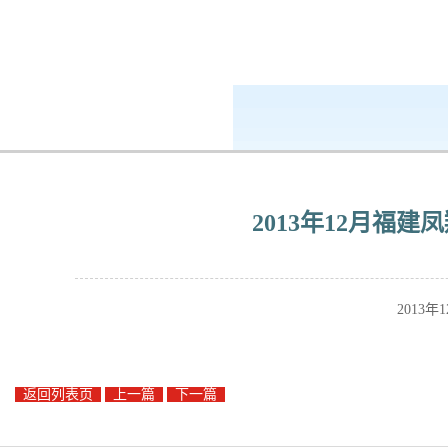
k8凯发-ag凯发旗舰厅
企业公民
2013年12月福
2013
返回列表页
上一篇
下一篇