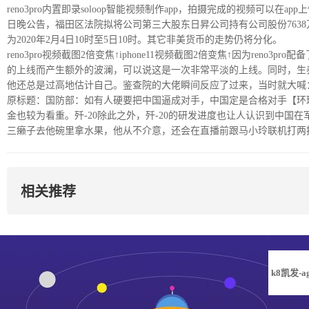
reno3pro内置即录soloop智能视频制作app，拍摄完成的视频可以在a
日晚公告，福田区法院拟将公司第三大股东日昇公司持有公司股份7638
为2020年2月4日10时至5日10时。其它非美货币的走势仍将分化。
reno3pro视频截图2倍变焦↑iphone11视频截图2倍变焦↑因为ren
的上线而产生额外的波澜，可以说这是一次非常平淡的上线。同时，生
他还总是过高地估计自己。鉴查院的大佬瞬间反应了过来，当时就大喊
原标题：国防部：如有人硬要把中国逼成对手，中国定是合格对手【环球
金也较为看重。歼-20除此之外，歼-20的研发进度也让人认识到中国
三癞子去他碗里拿水果，他从不介意，还会在直播前跟马小玲联机打两把
相关推荐
k8凯发-a