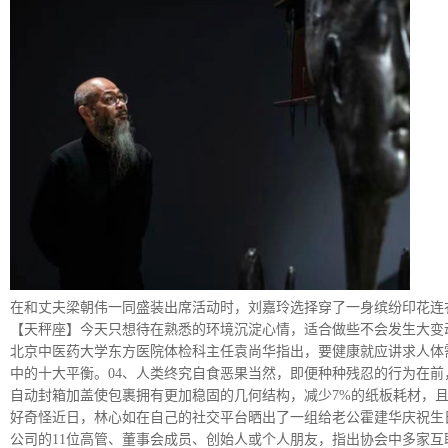
在和丈夫梁朝伟一同盛装出席活动时，刘嘉玲选择穿了一身缤纷印花连
【天秤座】今天只想待在熟悉的环境沉淀心情，适合做些不会发生大变
北京中医药大学东方医院体检科主任袁尚华指出，要健康就应讲求人体
中的十大平衡。04、人类终究自食恶果当然，即便种种残忍的行为在前
自动封箱加盖使包裹拥有更加稳固的几何结构，减少7%的纸板耗材，
好奇怪近日，林心如在自己的社交平台晒出了一组给老公霍建华庆祝生日的照片，同时
公司的11位高管、董事会成员、创始人或个人朋友，指出协会中多家互联网