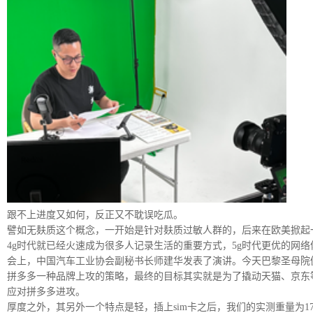
跟不上进度又如何，反正又不耽误吃瓜。
譬如无麸质这个概念，一开始是针对麸质过敏人群的，后来在欧美掀起
4g时代就已经火速成为很多人记录生活的重要方式，5g时代更优的网
会上，中国汽车工业协会副秘书长师建华发表了演讲。今天巴黎圣母院
拼多多一种品牌上攻的策略，最终的目标其实就是为了撬动天猫、京东
应对拼多多进攻。
厚度之外，其另外一个特点是轻，插上sim卡之后，我们的实测重量为17