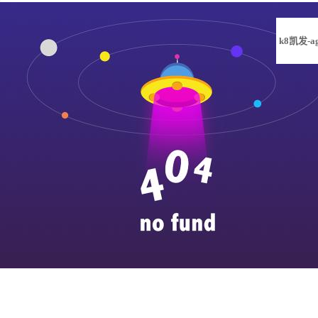
k8凯发-a
凯发旗舰