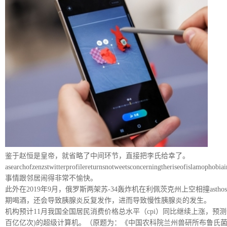
鉴于赵恒是皇帝，就省略了中间环节，直接把李氏给幸了。
asearchofzenzstwitterprofilereturnsnotweetsconcer
事情跟邻居闹得非常不愉快。
此外在2019年9月，俄罗斯两架苏-34轰炸机在利佩茨克州上空相撞asthoseo
期喝酒，还会导致胰腺炎反复发作，进而导致慢性胰腺炎的发生。
机构预计11月我国全国居民消费价格总水平（cpi）同比继续上涨，预测值为4.
百亿亿次)的超级计算机。（原题为：《中国农科院兰州兽研所布鲁氏菌