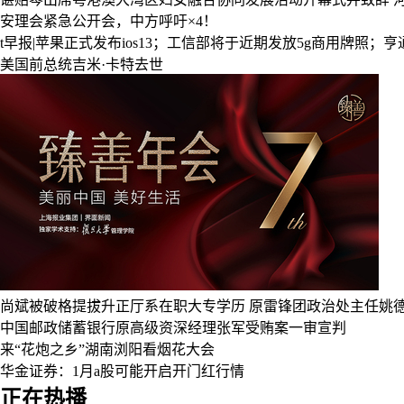
安理会紧急公开会，中方呼吁×4！
t早报|苹果正式发布ios13；工信部将于近期发放5g商用牌照
美国前总统吉米·卡特去世
尚斌被破格提拔升正厅系在职大专学历
原雷锋团政治处主任姚德
中国邮政储蓄银行原高级资深经理张军受贿案一审宣判
来“花炮之乡”湖南浏阳看烟花大会
华金证券：1月a股可能开启开门红行情
正在热播