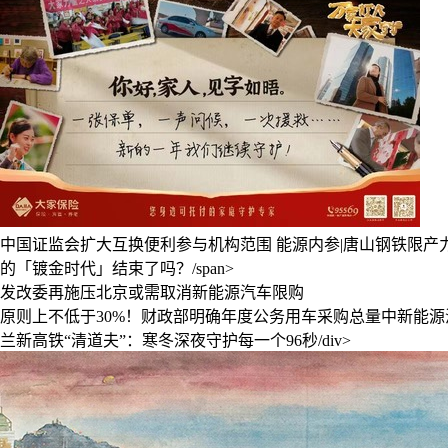
中国证监会扩大互换便利参与机构范围
能源内参|唐山钢铁限产
的「镀金时代」结束了吗？/span>
发改委再施压北京或需取消新能源汽车限购
原则上不低于30%！财政部明确年度公务用车采购总量中新能源
兰新高铁“清道夫”：寒冬深夜守护每一个96秒/div>