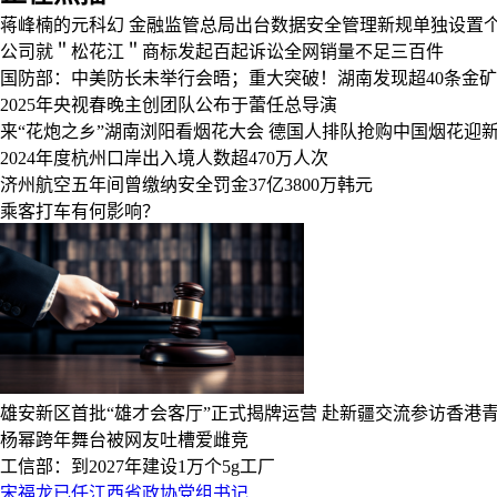
蒋峰楠的元科幻
金融监管总局出台数据安全管理新规单独设置
公司就＂松花江＂商标发起百起诉讼全网销量不足三百件
国防部：中美防长未举行会晤；重大突破！湖南发现超40条金矿
2025年央视春晚主创团队公布于蕾任总导演
来“花炮之乡”湖南浏阳看烟花大会
德国人排队抢购中国烟花迎
2024年度杭州口岸出入境人数超470万人次
济州航空五年间曾缴纳安全罚金37亿3800万韩元
乘客打车有何影响？
雄安新区首批“雄才会客厅”正式揭牌运营
赴新疆交流参访香港青
杨幂跨年舞台被网友吐槽爱雌竞
工信部：到2027年建设1万个5g工厂
宋福龙已任江西省政协党组书记