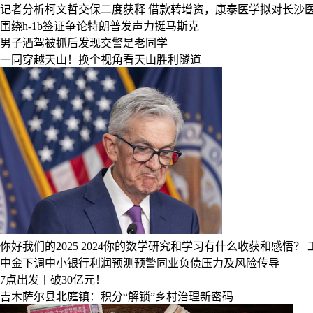
记者分析柯文哲交保二度获释
借款转增资，康泰医学拟对长沙医芯
围绕h-1b签证争论特朗普发声力挺马斯克
男子酒驾被抓后发现交警是老同学
一同穿越天山！换个视角看天山胜利隧道
你好我们的2025
2024你的数学研究和学习有什么收获和感悟？
中金下调中小银行利润预测预警同业负债压力及风险传导
7点出发丨破30亿元！
吉木萨尔县北庭镇：积分“解锁”乡村治理新密码