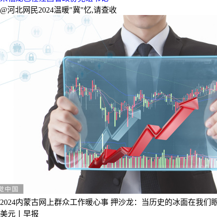
@河北网民2024温暖"冀"忆,请查收
2024内蒙古网上群众工作暖心事
押沙龙：当历史的冰面在我们
美元丨早报