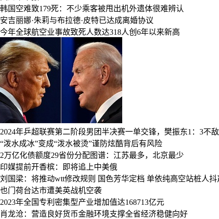
韩国空难致179死：不少乘客被甩出机外遗体很难辨认
安吉丽娜·朱莉与布拉德·皮特已达成离婚协议
今年全球航空业事故致死人数达318人创6年以来新高
2024年乒超联赛第二阶段男团半决赛一单交锋，樊振东1：3不
“泼水成冰”变成“泼水被烫”谨防炫酷背后有风险
2万亿化债额度29省份分配图谱：江苏最多，北京最少
印媒提前开香槟：即将追上中美俄
刘国梁：将推动wtt修改规则
国色芳华定档
单依纯高空站桩人抖
也门荷台达市遭美英战机空袭
2023年全国专利密集型产业增加值达168713亿元
肖龙沧：营造良好货币金融环境支撑全省经济稳健向好