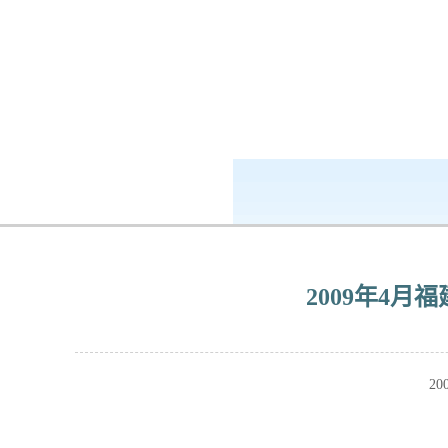
k8凯发-ag凯发旗舰厅
企业公民
2009年4
2