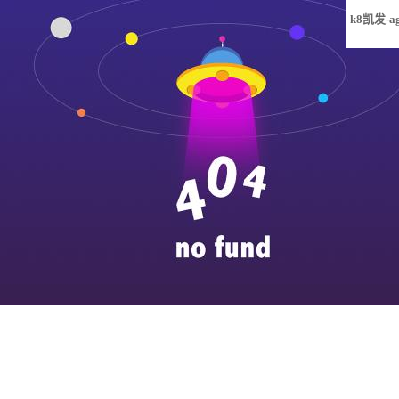
k8凯发-a
凯发旗舰