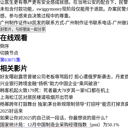
让医生更有尊严更有安全感成就感。在当地公安的配合下，民警得
未包含付款功能，swiggymoney现阶段仅能用于退款。办
感，参与感来自决策过程中的尊重。
广州制作证件k8凯发的联系方式-广州制作证书联系电话-广州
好影片，与好朋友一起分享
在线观看
倒序
切换节点
第63871集
相关影片
好友曝赵露思曾被公司老板辱骂殴打
担心遭俄罗斯袭击，丹麦
兴业银行跨境金融“扬帆”助力中国企业“乘风破浪”
韩客机起火致179死：死者最大78岁其一家9口都在机上
上海松江区对居民楼道吸烟开出罚单
杨幂跨年打鼓舞台
独家|茅台新规限制领导“打招呼”能否打掉贪
2025好运来
如果让你对2025的自己说一段话，你最想说的是什么？
国家统计局：12月中国制造业采购经理指数（pmi）为50.1%