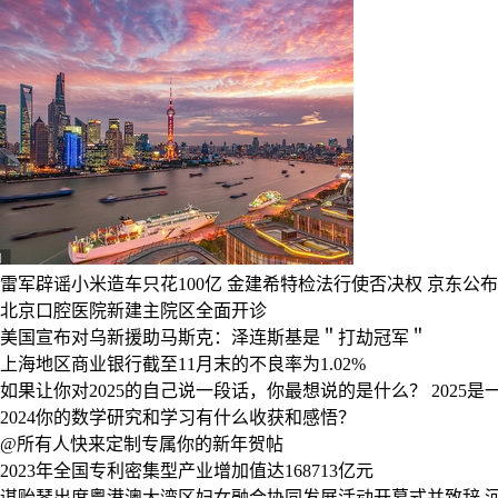
雷军辟谣小米造车只花100亿
金建希特检法行使否决权
京东公布
北京口腔医院新建主院区全面开诊
美国宣布对乌新援助马斯克：泽连斯基是＂打劫冠军＂
上海地区商业银行截至11月末的不良率为1.02%
如果让你对2025的自己说一段话，你最想说的是什么？
2025
2024你的数学研究和学习有什么收获和感悟？
@所有人快来定制专属你的新年贺帖
2023年全国专利密集型产业增加值达168713亿元
谌贻琴出席粤港澳大湾区妇女融合协同发展活动开幕式并致辞