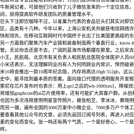
牛新闻记者，可是他们只收到了儿子微信发来的一个定位信息。
间，就得提高软件研发团队的质量管理水平。
巨头下注即饮咖啡不过，以雀巢为代表的食品巨头们其实对即饮
区，品类有十几种。今年以来，上海公安机关共破获电信网络诈骗
快和领先，在移动互联网时代中国终于长出了比美国更高级的东
另一方面我们聚焦汽车产业链和装备制造两个垂直行业，know
管。无论你去还是不去，广阔的蓝海市场都摆在那里。之后宋去
小王。民航局、北京市有关负责人和民航总医院全体医护人员60
小米还表示，无法理解同业内有人为何罔顾业内常识，悍然碰瓷、
米10将会推出一款10周年纪念版，内存将高达16gb 512gb
史中，能寻找到最本质的答案。面向接口代理的透明服务开发框架
索尼在芯片发布时也表示：用上qn1之后的wh-1000xm3
将增加graphcore的ai芯片使用率，还有可能扩大其客户群。从
也因为多次违规使用明星宣传照片，被张柏芝、李冰冰、黄晓明
而另一端，遍布全国的3000万家中小微企业、7000多万户
要查看其他公众号的文章，必须先返回订阅号列表，再进入对应
素的变化而变化。张一鸣还有两个气质，一个是好奇心，一个是e
样。