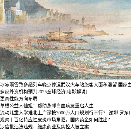
冰冻雨雪致多趟列车晚点停运武汉火车站旅客大面积滞留
国家
多家外资机构预判2025全球经济[电影解说]
更高性能方向布局
草根公益人仙姐：帮助燕郊白血病友重启人生
流动儿童入学难北上广深按3000万人口规划行不行？
谢娜
罗东
观察丨百亿特应性皮炎市场角逐，国内药企如何胜出？
涉信批违法违规，维康药业及实控人被立案