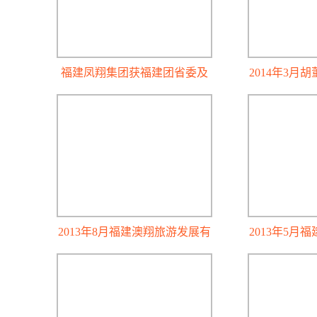
福建凤翔集团获福建团省委及
2014年3月
福建省青少年发展基金会共同
会第四届
授予的大爱大成奖杯
2013年8月福建澳翔旅游发展有
2013年5月
限公司向福建省消防事业发展
少年发展基
基金会捐款