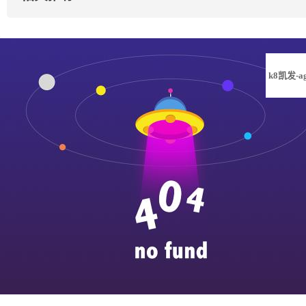
k8凯发-a
凯发旗舰