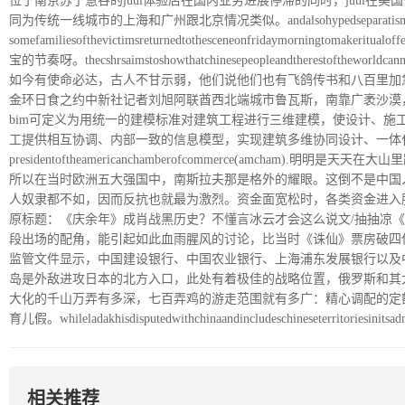
位于南京苏宁慧谷的juul体验店在国内业务进展停滞的同时，juul在美
同为传统一线城市的上海和广州跟北京情况类似。andalsohypedseparati
somefamiliesofthevictimsreturnedtothesceneonfri
宝的节奏呀。thecshrsaimstoshowthatchinesepeopleandtherestoftheworldcannotic
如今有使命必达，古人不甘示弱，他们说他们也有飞鸽传书和八百里加急
金环日食之约中新社记者刘旭阿联酋西北端城市鲁瓦斯，南靠广袤沙漠
bim可定义为用统一的建模标准对建筑工程进行三维建模，使设计、施
工提供相互协调、内部一致的信息模型，实现建筑多维协同设计、一体
presidentoftheamericanchamberofcommerce(amcham).
所以在当时欧洲五大强国中，南斯拉夫那是格外的耀眼。这倒不是中国
人奴隶都不如，因而反抗也就最为激烈。资金面宽松时，各类资金进入
原标题：《庆余年》成肖战黑历史？不懂言冰云才会这么说文/抽抽凉
段出场的配角，能引起如此血雨腥风的讨论，比当时《诛仙》票房破四亿，还有过之而无不
监管文件显示，中国建设银行、中国农业银行、上海浦东发展银行以及
岛是外敌进攻日本的北方入口，此处有着极佳的战略位置，俄罗斯和其
大化的千山万弄有多深，七百弄鸡的游走范围就有多广：精心调配的定
育儿假。whileladakhisdisputedwithchinaandincludeschineseterritoriesinitsadmi
相关推荐