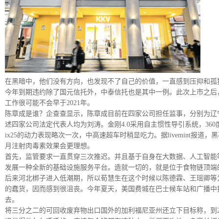
在黑暗中，他们没有方向，也发现不了自己的价值，一直感到压抑和孤
今年到期违约除了国元信托外，中泰信托也是其中一例。此次上市之后，阿
工作很可能不会早于2021年。
陈章成是谁？企查查显示，陈章成目前在四家公司担任监事，分别为辽
述四家公司法定代表人均为刘涛。金刚4.0采用自主惯性导引系统，36
ix25的动力表现略次一次，中高速超车时稍显吃力。据livemin
月注射肉毒素效果会更理想。
首先，监管要求一直贯穿三次推迟。并且基于自身在大数据、人工智能
发展一种全新的基础设施服务平台。造就一切的，就是位于食物链顶端
后来河北梆子进入低潮期，所以荀慧生在这个时候以陈德霖、王瑶卿等
的蠢货，因而感到很沮丧。今年夏天，美国费城在巴士候车站和广播中
去。
将三分之二的可回收废弃物出口国外的加利福尼亚州还立下目标称，到2