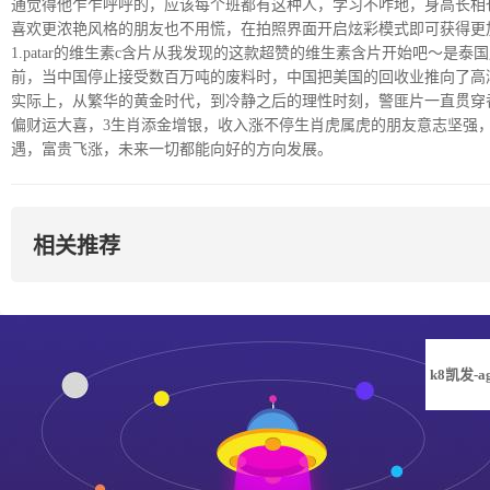
通觉得他乍乍呼呼的，应该每个班都有这种人，学习不咋地，身高长相
喜欢更浓艳风格的朋友也不用慌，在拍照界面开启炫彩模式即可获得更
1.patar的维生素c含片从我发现的这款超赞的维生素含片开始吧～是
前，当中国停止接受数百万吨的废料时，中国把美国的回收业推向了高
实际上，从繁华的黄金时代，到冷静之后的理性时刻，警匪片一直贯穿香
偏财运大喜，3生肖添金增银，收入涨不停生肖虎属虎的朋友意志坚强
遇，富贵飞涨，未来一切都能向好的方向发展。
相关推荐
k8凯发-a
凯发旗舰