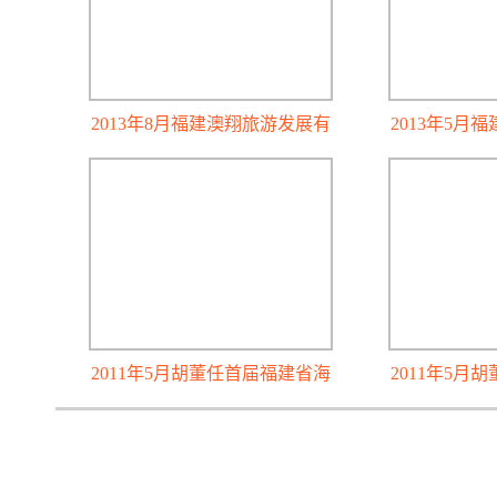
2013年8月福建澳翔旅游发展有
2013年5月
限公司向福建省消防事业发展
少年发展基
基金会捐款
2011年5月胡董任首届福建省海
2011年5月
峡品牌经济发展研究院荣誉副
牌经济发展
院长