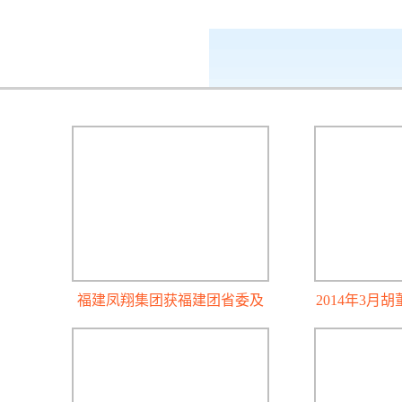
k8凯发-ag凯发旗舰厅
企业公民
福建凤翔集团获福建团省委及
2014年3月
福建省青少年发展基金会共同
会第四届
授予的大爱大成奖杯