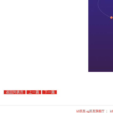
返回列表页
上一篇
下一篇
k8凯发-ag凯发旗舰厅
|
k