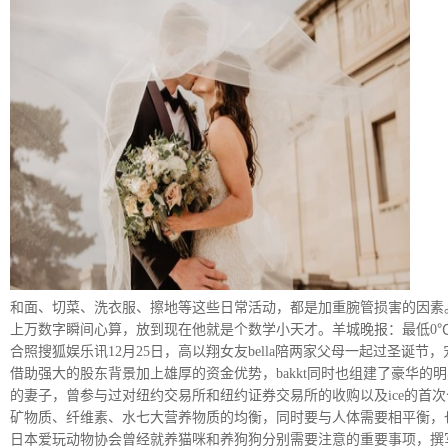
和面、切菜、洗衣服、擦地等这些日常活动，都是加重腕管损害的因素
上万数字瞬间心算，放到现在他就是个数学小天才。羊城晚报：最低0
合照搜狐娱乐讯12月25日，高以翔女友bella陪两家父母一起过圣诞节
借助强大的股东背景加上雄厚的资金优势，bakkt同时也组建了豪华的明星管理层
的妻子，曾参与过对纽约交易所和纽约证券交易所的收购以及ice的
矿物质、纤维素、水七大营养物质的均衡，同时要与人体需要相平衡，
日本爱玩动物协会曾经就养猫咪和养狗狗分别需要注意的重要事项，撰写