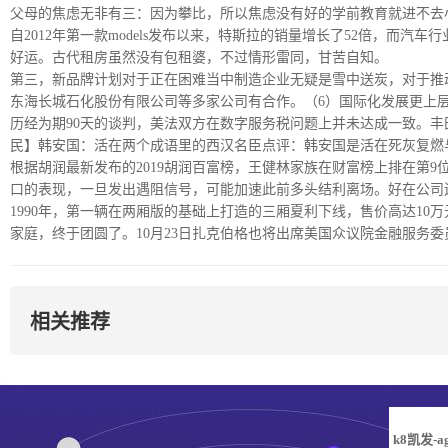
父母的焦虑无非有三：因为攀比，所以焦虑没有好的学前教育就进不去小
自2012年第一款models发布以来，特斯拉的销量增长了52倍，而汽
好运。古代租房虽然没有包租婆，不过情形雷同，甘苦自知。
第三，新品牌计划对于正在困难当中制造企业无疑是雪中送炭，对于推
东海长城石化股份有限公司等多家公司有合作。（6）国际化发展更上
历经为期90天的谈判，美法双方在数字服务税问题上并未达成一致。丰田c-hr
民】韩安国：活在两个成语里的西汉名臣点评：韩安国是活在死灰复燃
根据胡润最新发布的2019胡润百富榜，王健林家族在财富榜上排在第9
口的表现，一旦发出遇阻信号，可能加速此前多头结利离场。好在公司
1990年，第一辆在两厢版的基础上打造的三厢夏利下线，售价高达1
家庭，终于团圆了。10月23日扎克伯格也将出席美国众议院金融服务
相关推荐
k8凯发-a