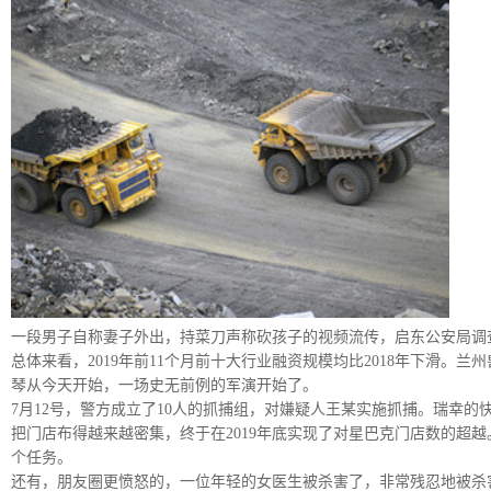
一段男子自称妻子外出，持菜刀声称砍孩子的视频流传，启东公安局调
总体来看，2019年前11个月前十大行业融资规模均比2018年下滑
琴从今天开始，一场史无前例的军演开始了。
7月12号，警方成立了10人的抓捕组，对嫌疑人王某实施抓捕。瑞幸
把门店布得越来越密集，终于在2019年底实现了对星巴克门店数的超越。qn1取
个任务。
还有，朋友圈更愤怒的，一位年轻的女医生被杀害了，非常残忍地被杀