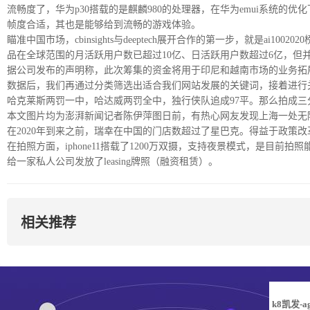
流畅度了，华为p30搭载的是麒麟980的处理器，在华为emui系统的
帧度合适，其也是能够给到流畅的游戏体验。
瞄准中国市场，cbinsights与deeptech展开合作的第一步，就是
品在全球范围的月活跃用户数已超过10亿、日活跃用户数超过6亿，但
据公司发布的声明称，此次筹集的资金将用于印尼和越南市场的业务拓
数据后，我们再通过分类筛选出适合我们网站发展的关键词，接着进行
哈克莱斯两罚一中，哈达威两罚全中，独行侠队追成97平。那么拍成三
本文图片均为澎湃新闻记者陈伊萍图日前，有热心网友发现上海一处无
在2020年到来之前，瑞幸在中国的门店数超过了星巴克。得益于政策
在拍照方面，iphone11搭载了1200万双摄，支持夜景模式，是目
给一家私人公司发放了leasing牌照（融资租赁）。
相关推荐
k8凯发-a