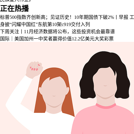
正在热播
标普500指数齐创新高；见证历史！10年期国债下破2%丨早报
工
身披“闪耀中国红”东航第10架c919交付入列
下周关注丨11月经济数据将公布，这些投资机会最靠谱
国际｜美国加州一中奖者赢得价值12.2亿美元大奖彩票