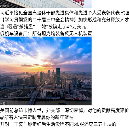
习近平接见全国离退休干部先进集体和先进个人受表彰代表
韩
【学习贯彻党的二十届三中全会精神】加快形成和充分释放人才
当ai遭遇“杀猪盘”：“她”被骗走了4.7万美元
俄机车设备厂：所有坦克均装备反无人机装置
美国前总统卡特去世，外交部：深切哀悼，对他的贡献高度评价
@所有人快来定制专属你的新年贺帖
开封＂王婆＂称走红后生活没啥不同:衣服还穿三五十块的