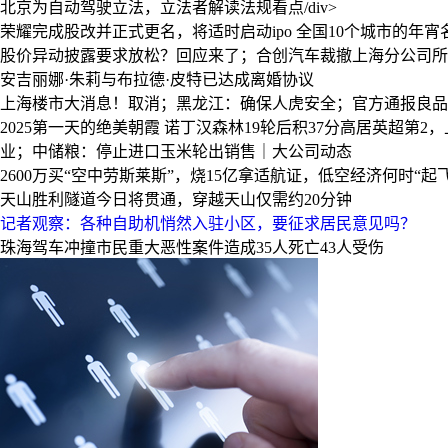
北京为自动驾驶立法，立法者解读法规看点/div>
荣耀完成股改并正式更名，将适时启动ipo
全国10个城市的年宵
股价异动披露要求放松？回应来了；合创汽车裁撤上海分公司所
安吉丽娜·朱莉与布拉德·皮特已达成离婚协议
上海楼市大消息！取消；黑龙江：确保人虎安全；官方通报良品
2025第一天的绝美朝霞
诺丁汉森林19轮后积37分高居英超第2
业；中储粮：停止进口玉米轮出销售｜大公司动态
2600万买“空中劳斯莱斯”，烧15亿拿适航证，低空经济何时“起飞
天山胜利隧道今日将贯通，穿越天山仅需约20分钟
记者观察：各种自助机悄然入驻小区，要征求居民意见吗？
珠海驾车冲撞市民重大恶性案件造成35人死亡43人受伤