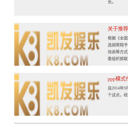
长。
关于推荐
根据《全国
选胡荣翔予
信函等方式
委组织部联系
地址：福州市
集团人事处联
ppp模
区乌山西路3
自2014
个试点，经