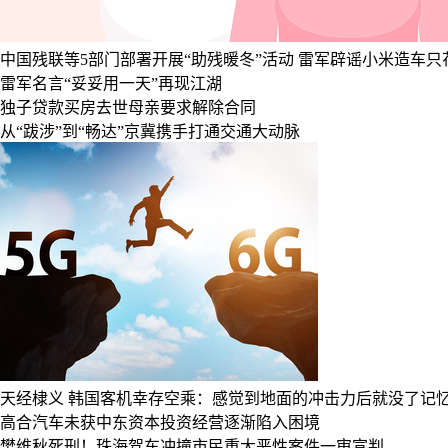
中国残联等5部门部署开展“助残暖冬”活动
雷军辟谣小米造车只花
雷军名言“妥妥用一天”再现江湖
独子贷款买房去世母亲要求解除合同
从“跋涉”到“畅达”京冀携手打通交通大动脉
天经棣义
韩国客机幸存空乘：感觉到地面的冲击力后就没了记
高合汽车未获中东资本投资经营逐渐陷入困境
樊维秋死刑！珠海驾车冲撞市民重大恶性案件一审宣判