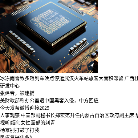
冰冻雨雪致多趟列车晚点停运武汉火车站旅客大面积滞留
广西
研发中心
张建春，被逮捕
美财政部称办公室遭中国黑客入侵，中方回应
今天发条微博迎接2025
人事观察|中宣部副秘书长郑宏范升任内蒙古自治区政府副主席
视听|缅甸女性面部的刺青
杨幂别打鼓了打我
民族复兴伟业》