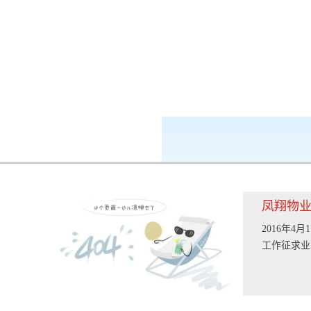
k8凯发-ag凯发旗舰厅
新闻中心
凤翔物
2016年
工作征求业