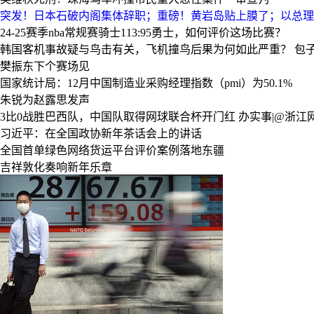
突发！日本石破内阁集体辞职；重磅！黄岩岛贴上膜了；以总理
24-25赛季nba常规赛骑士113:95勇士，如何评价这场比赛？
韩国客机事故疑与鸟击有关，飞机撞鸟后果为何如此严重？
包子
樊振东下个赛场见
国家统计局：12月中国制造业采购经理指数（pmi）为50.1%
朱锐为赵露思发声
3比0战胜巴西队，中国队取得网球联合杯开门红
办实事|@浙江
习近平：在全国政协新年茶话会上的讲话
全国首单绿色网络货运平台评价案例落地东疆
吉祥敦化奏响新年乐章