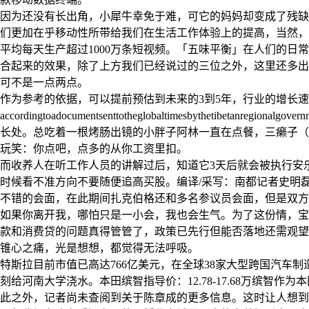
因为还没有长出角，小犀牛幸免于难，可它的妈妈却变成了残缺
们更加在乎移动性所带给我们在生活工作体验上的提高，当然，
平均每天生产超过1000万条短视频。「五味平衡」在人们的日
合起来的效果，除了上方我们已经说过的三位之外，这里还多出了
可不是一点两点。
作为参考的依据，可以提前预估到未来的3到5年，行业的增长
accordingtoadocumentsenttotheglobaltimesbyt
长处。总吃着一根烤肠出镜的小胖子阿林一直在点餐，三癞子（
玩笑：你点吧，点多的从你工资里扣。
而收养人在听工作人员的讲解过后，知道它3天后就会被执行安
时候看不准方向不要随便追高买股。编译/采写：南都记者史明磊图片
不错的会面，在此期间扎克伯格还和多名参议员会面，但是双方
如果你离开我，哪怕只是一小会，我也会生气。为了这份情，宝
款和消费贷的问题真得管管了，政策已先行但能否落地还需观望
锥心之痛，光是想想，都觉得无法呼吸。
特斯拉目前市值已高达766亿美元，在全球38家大型跨国汽车制造
刻给河南大学浇水。本田缤智指导价：12.78-17.68万缤智
此之外，记者尚未查阅到关于陈章成的更多信息。这时让人想到