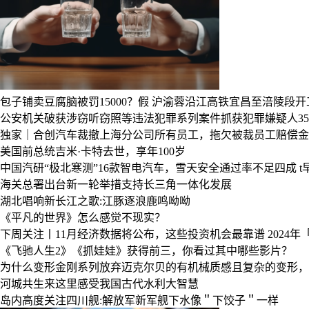
包子铺卖豆腐脑被罚15000？假
沪渝蓉沿江高铁宜昌至涪陵段开
公安机关破获涉窃听窃照等违法犯罪系列案件抓获犯罪嫌疑人3
独家｜合创汽车裁撤上海分公司所有员工，拖欠被裁员工赔偿金
美国前总统吉米·卡特去世，享年100岁
中国汽研“极北寒测”16款智电汽车，雪天安全通过率不足四成
海关总署出台新一轮举措支持长三角一体化发展
湖北唱响新长江之歌:江豚逐浪鹿鸣呦呦
《平凡的世界》怎么感觉不现实？
下周关注丨11月经济数据将公布，这些投资机会最靠谱
2024
《飞驰人生2》《抓娃娃》获得前三，你看过其中哪些影片？
为什么变形金刚系列放弃迈克尔贝的有机械质感且复杂的变形，
河城共生来这里感受我国古代水利大智慧
岛内高度关注四川舰:解放军新军舰下水像＂下饺子＂一样