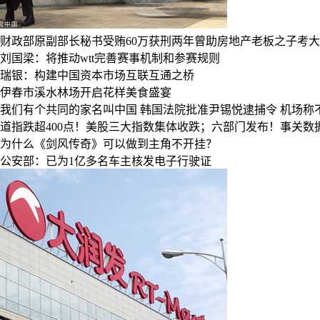
财政部原副部长秘书受贿60万获刑两年曾助房地产老板之子考
刘国梁：将推动wtt完善赛事机制和参赛规则
瑞银：构建中国资本市场互联互通之桥
伊春市溪水林场开启花样美食盛宴
我们有个共同的家名叫中国
韩国法院批准尹锡悦逮捕令
机场称
道指跌超400点！美股三大指数集体收跌；六部门发布！事关
为什么《剑风传奇》可以做到主角不开挂？
公安部：已为1亿多名车主核发电子行驶证