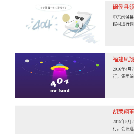
闽侯县
中共闽侯县
假村进行调
福建凤翔
2016年
行，集团综
胡荣翔
2015年
行。会议选