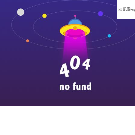
k8凯发-a
凯发旗舰