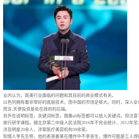
业内认为，医美行业面临的问题和其目前的商业模式有关。
以色列拥有着非常好的底层技术，而中国的市场足够大。同时，深入全市
而言,天使投资是处在政府的后端。
另外在说明标签，关键词标签，图像alt标签都可以放入关键词，但注
旅行研学课程。据北京第二中级人民法院2016年不完全统计，2012年
涉及明星20余人，涉案医疗美容机构30余家。
知情人李先生称，他的表弟姜某在爆炸中不幸丧生，爆炸可能是工人焊接油罐车