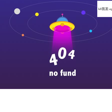
k8凯发-a
凯发旗舰