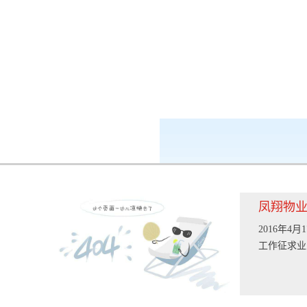
k8凯发-ag凯发旗舰厅
新闻中心
凤翔物
2016年
工作征求业