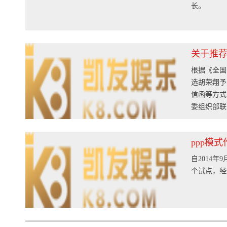
长。
关于推荐
根据《全国
选胡荣翔予
信函等方式
委组织部联系
地址：福州市
集团人事处联
ppp模
区乌山西路3
自2014
个试点，经