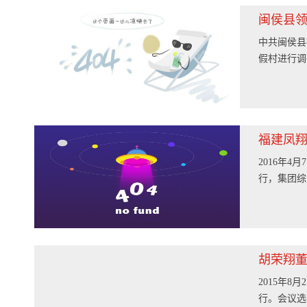
闽侯县
中共闽侯县
假村进行调
福建凤翔
2016年
行，集团综
胡荣翔
2015年
行。会议选