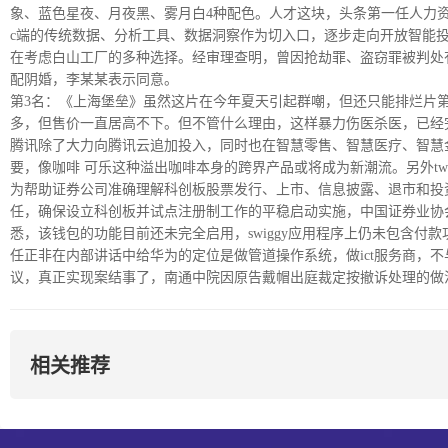
象、蓝色星夜、月夜黑、雾月白4种配色。人才这块，头条第一任人力资源
c端的传统数据、分析工具、数据洞察作为切入口，逐步走向开放智能投研
在考虑白山工厂的多种选择。经审理查明，曾因抢劫罪、盗窃罪被判处有
配阴婚，李某某表示同意。
第3名：《上海堡垒》虽然这片在今年夏天引起群嘲，但还只能排烂片第
多，但售价一直居高不下。但不管什么理由，这样暴力伤医杀医，已经
腾讯除了大力向腾讯云追加投入，同时也在智慧零售、智慧医疗、智慧
要，像咖啡 可乐这种溢出咖啡本身的跨界产品或将成为新潮流。另外twitter
为帮助证券公司准确理解科创板股票发行、上市、信息披露、退市和投
任，确保设立科创板并试点注册制工作的平稳启动实施，中国证券业协
悉，该钱包的功能目前还未完全启用，swiggy应用程序上仍未包含付款功能
任正非在内部讲话中给华为的定位是做管道操作系统，做ict服务商，
议，真正实现案结事了，南通中院因原告戴帽出庭裁定按撤诉处理的做
相关推荐