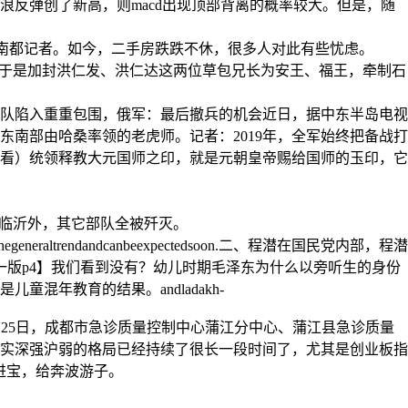
是第5浪反弹创了新高，则macd出现顶部背离的概率较大。但是，随
诉南都记者。如今，二手房跌跌不休，很多人对此有些忧虑。
秀全对异姓诸侯王已不再信任，于是加封洪仁发、洪仁达这两位草包兄长为安王、福王，牵制石
队陷入重重包围，俄军：最后撤兵的机会近日，据中东半岛电视
南部由哈桑率领的老虎师。记者：2019年，全军始终把备战打
看）统领释教大元国师之印，就是元朝皇帝赐给国师的玉印，它
74师除了新编的三个团在临沂外，其它部队全被歼灭。
rendandcanbeexpectedsoon.二、程潜在国民党内部，程潜
一版p4】我们看到没有？幼儿时期毛泽东为什么以旁听生的身份
年教育的结果。andladakh-
0年工作部署会12月25日，成都市急诊质量控制中心蒲江分中心、蒲江县急诊质量
，其实深强沪弱的格局已经持续了很长一段时间了，尤其是创业板指
招财进宝，给奔波游子。