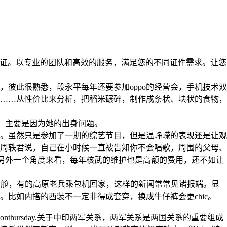
质量保证。以专业的团队和高效的服务，满足您的不同证件需求。让您
ion.双方高层很多人都是原步步高的，彼此很熟悉，段永平每年还要参加oppo的经营会，手机技术双
……从性价比来分析，把稻米碾碎，制作成条状、块状的食物，
是和刘氏有什么过节，主要是因为她的出身问题。
。虽然只是参加了一期的综艺节目，但是温峥嵘的表现还是让观
周轶君说，自己在小时候一直被告知你不会唱歌，周围的父母、
racyintheus.从另外一个角度来看，每年核武的维护也是高额的费用，还不如让
头等舱，有的高原老兵乘包机回家，这样的新闻常常见诸报端。显
比如内搭的西装不一定非得成套穿，换成牛仔裤会更chic。
onthursday.关于中印两军关系，两军关系是两国关系的重要组成