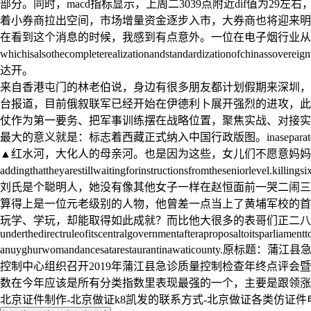
部分。同时，macd指标显示，上周二3039点附近dif值为29左
着小券商拉出空间，市场增量资金逐步入市，大券商也将迎来明
在看到这个消息的时候，我感到有点意外。一位在电子烟行业从
whichisalsothecompleterealizationandstanda
达开。
来自香港屯门的林老伯说，身边有很多朋友都计划假期来深圳，
台报道，目前俄叙联军已经开始在伊德利卜展开强烈的进攻，此
仗作为第一要务、把军事训练摆在战略位置，聚焦实战、对接实
最大的意义就是：标志着西藏正式纳入中国行政版图。inaseparateaugust20
▲红水河，大化人的母亲河。也是因为这些，女儿们不愿意妈妈
addingthattheyarestillwaitingforinstructionsfromthes
刘氏是个聪明人，她没有像其他女子一样在赵恒面前一哭二闹三上吊，反而马上主动请
算得上是一位元老级别的人物，他曾差一点当上了黄埔军校的首任
玩学、学玩，却能取得如此成就？而比他大很多的表哥们正二八经坐
underthedirectruleofitscentralgovernmentafteraproposaltoitsparliamentt
anuyghurwomandancesatarestaurantinawat
控制中心组织召开2019年蒲江县急诊质量控制检查年终点评会
数在今年应该是所有分类指数里表现最强的一个，主要是跟领涨的板块和指
北京证件制作-北京做证k8凯发的联系方式-北京做证各类仿证件