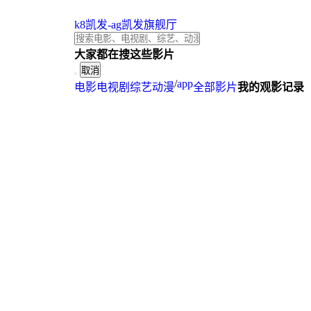
k8凯发-ag凯发旗舰厅
大家都在搜这些影片
取消
/
app
电影
电视剧
综艺
动漫
全部影片
我的观影记录