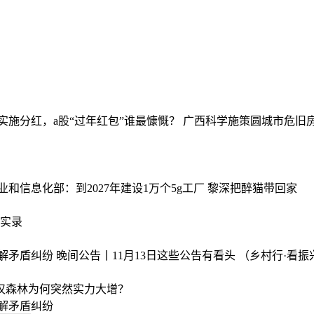
司实施分红，a股“过年红包”谁最慷慨？
广西科学施策圆城市危旧
业和信息化部：到2027年建设1万个5g工厂
黎深把醉猫带回家
实录
化解矛盾纠纷
晚间公告丨11月13日这些公告有看头
（乡村行·看
丁汉森林为何突然实力大增？
化解矛盾纠纷