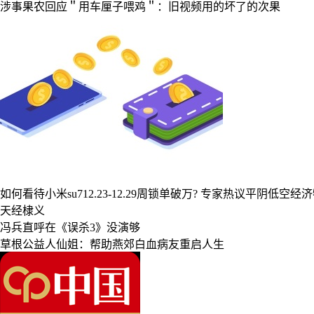
涉事果农回应＂用车厘子喂鸡＂：旧视频用的坏了的次果
如何看待小米su712.23-12.29周锁单破万?
专家热议平阴低空经济
天经棣义
冯兵直呼在《误杀3》没演够
草根公益人仙姐：帮助燕郊白血病友重启人生