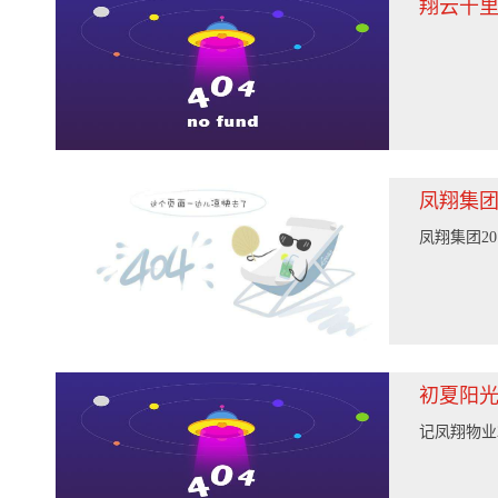
翔云千里
凤翔集团
凤翔集团2
初夏阳光
记凤翔物业