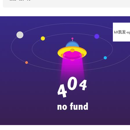
k8凯发-a
凯发旗舰