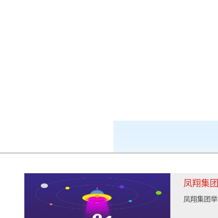
k8凯发-ag凯发旗舰厅
新闻中心
凤翔集
凤翔集团举