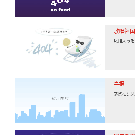
歌唱祖
凤翔人歌唱
喜报
恭贺福建凤