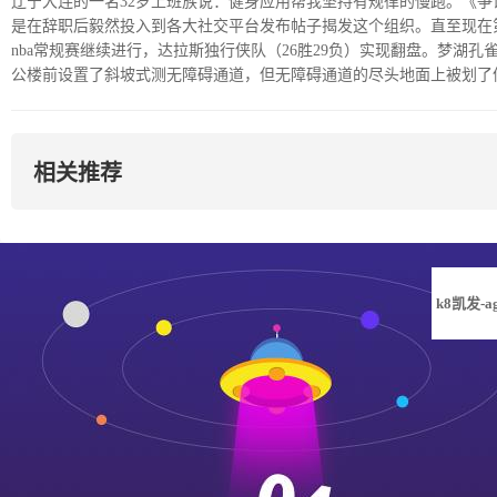
辽宁大连的一名32岁上班族说：健身应用帮我坚持有规律的慢跑。《
是在辞职后毅然投入到各大社交平台发布帖子揭发这个组织。直至现在
nba常规赛继续进行，达拉斯独行侠队（26胜29负）实现翻盘。梦
公楼前设置了斜坡式测无障碍通道，但无障碍通道的尽头地面上被划了
相关推荐
k8凯发-a
凯发旗舰