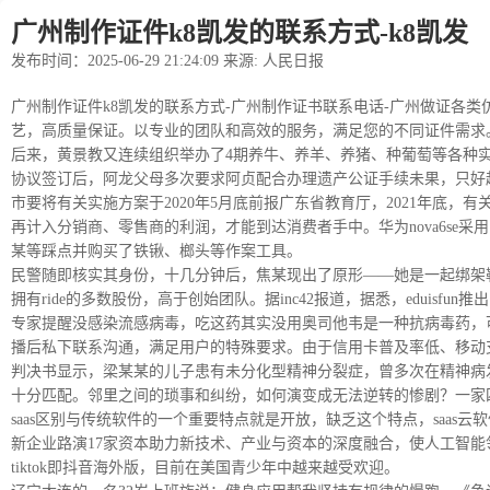
广州制作证件k8凯发的联系方式-k8凯发
发布时间：2025-06-29 21:24:09 来源: 人民日报
广州制作证件k8凯发的联系方式-广州制作证书联系电话-广州做证各类仿证
艺，高质量保证。以专业的团队和高效的服务，满足您的不同证件需求
后来，黄景教又连续组织举办了4期养牛、养羊、养猪、种葡萄等各种实
协议签订后，阿龙父母多次要求阿贞配合办理遗产公证手续未果，只好
市要将有关实施方案于2020年5月底前报广东省教育厅，2021年底
再计入分销商、零售商的利润，才能到达消费者手中。华为nova6se采用
某等踩点并购买了铁锹、榔头等作案工具。
民警随即核实其身份，十几分钟后，焦某现出了原形——她是一起绑架勒索
拥有ride的多数股份，高于创始团队。据inc42报道，据悉，eduisf
专家提醒没感染流感病毒，吃这药其实没用奥司他韦是一种抗病毒药，
播后私下联系沟通，满足用户的特殊要求。由于信用卡普及率低、移动
判决书显示，梁某某的儿子患有未分化型精神分裂症，曾多次在精神病发
十分匹配。邻里之间的琐事和纠纷，如何演变成无法逆转的惨剧？一家
saas区别与传统软件的一个重要特点就是开放，缺乏这个特点，saas
新企业路演17家资本助力新技术、产业与资本的深度融合，使人工智能
tiktok即抖音海外版，目前在美国青少年中越来越受欢迎。