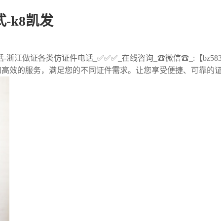
-k8凯发
浙江做证各类仿证件电话_✅✅✅_在线咨询_☎微信☎_:【bz5
和高效的服务，满足您的不同证件需求。让您享受便捷、可靠的