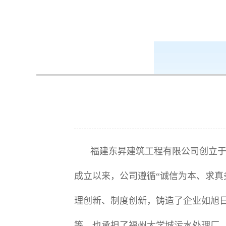
k8凯发-ag凯发旗舰厅
集团成员
福建东昇建筑工程有限公司创立于1
成立以来，公司遵循“诚信为本、求真
理创新、制度创新，铸造了企业如旭
等，也承担了福州大学城污水处理厂