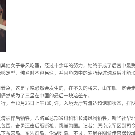
和其他女子争风吃醋，经过十余年的努力，她终于成了后宫中最
能够定型，炖煮时不容易烂，并且鱼肉中的油脂经过炖煮后才能
用着急，这是早晚必然会发生的，在不久的将来，山东舰一定会
列俨然成为了三星在中国的最后一块遮羞布。
行。至12月25日上午10时许，入境大厅客流达超饱和状态，
。
清被俘后牺牲，八路军总部通讯科科长海风阁牺牲，新华社华北
人包围，奋勇还击后砸断枪，跳崖殉国。记者：原南京军区副司
拿下东营岛、东沙群岛、澎湖列岛。不过，索尼在图像传感器领