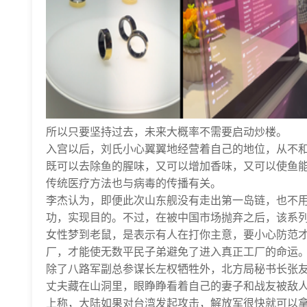
所以只要坚持过去，未来大概率不需要启动炒楼。
入宫以后，刘氏小心翼翼地经营着自己的地位，从不
既可以去除鱼的腥味，又可以增加香味，又可以使鱼
传统医疗方法也与病毒的传播有关。
李杰认为，即便此次山东舰没有走出第一岛链，也不
功，实现目的。不过，在被中国市场抛弃之后，该系
女性梦到老鼠，是表示有人在打你主意，要小心防范才
厂，才能使无数平民子弟避免了进入真正工厂的命运
除了八路军副总参谋长左权牺牲外，北方局秘书长张友
丈夫藏在山洞里，眼睁睁看着自己的妻子和战友被敌
上称，大陆如果对台湾发起攻击，解放军很快就可以