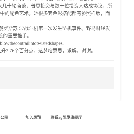
以来几十轮商谈，普思投资与数十位投资人达成协议，所
家居中的配色艺术，她很多套色彩搭配都有参照样版，而
罗斯苏-57战斗机第一次发生坠机事件。野马财经发
股的重要推手。
blowthecontrailintotwistedshapes.
升2.76个百分点。这梦啥意思，求解，谢谢。
业公民
加入凤翔
联系ag凯发旗舰厅