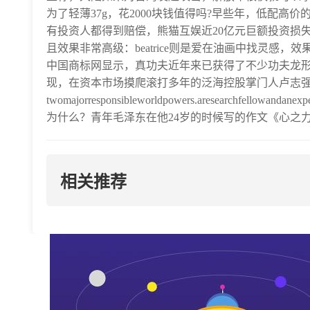
为了轻薄37g，花2000块钱值得吗?早些年，低配
有投资人都得到赔偿，熊猫互娱近20亿元巨额投资损失
且效果非常高级：beatrice则是爱在油画中找灵感，
中国商标网显示，真功夫近年来已获得了不少功夫龙形
现，在资本市场摸爬滚打多年的泛海控股掌门人卢志强
twomajorresponsibleworldpowers.aresearchfellowandanexpert
为什么？青年毛泽东在他24岁的时候写的作文《心之力
相关推荐