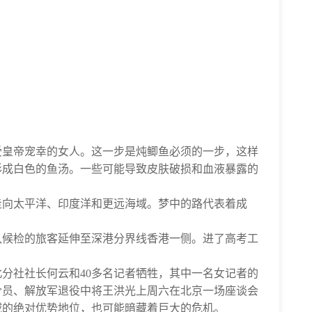
受皇帝宠幸的女人。这一步是炖鲫鱼必须的一步，这样
形成白色的鱼汤。一些可能导致皮肤破损和血液暴露的
走向太平洋、印度洋和更远海域。梦中的路代表着成
排队候检的旅客延伸至深港分界线香港一侧。进了高考工
分社社长何云和40多名记者牺牲，其中一名女记者的
令员、解放军退役中将王洪光上周六在北京一场座谈会
域的绝对优势地位，也可能暗藏着巨大的危机。